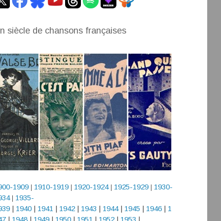
n siècle de chansons françaises
900-1909
1910-1919
1920-1924
1925-1929
1930-
|
|
|
|
934
1935-
|
939
|
1940
|
1941
|
1942
|
1943
|
1944
|
1945
|
1946
|
1
47
|
1948
|
1949
|
1950
|
1951
|
1952
|
1953
|