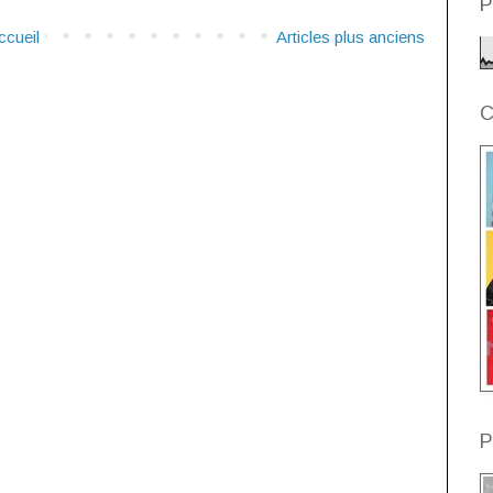
P
ccueil
Articles plus anciens
C
P