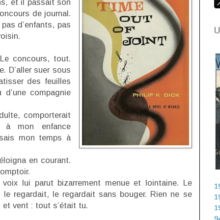
s, et il passait son
oncours de journal.
 pas d’enfants, pas
U
voisin.
 Le concours, tout.
e. D’aller suer sous
tisser des feuilles
au d’une compagnie
dulte, comporterait
ait à mon enfance
ssais mon temps à
’éloigna en courant.
comptoir.
voix lui parut bizarrement menue et lointaine. Le
1
, le regardait, le regardait sans bouger. Rien ne se
1
et vent : tout s’était tu.
1
9