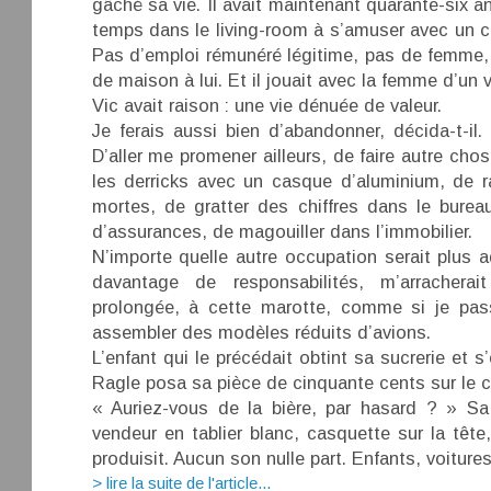
gâché sa vie. Il avait maintenant quarante-six an
temps dans le living-room à s’amuser avec un c
Pas d’emploi rémunéré légitime, pas de femme,
de maison à lui. Et il jouait avec la femme d’un 
Vic avait raison : une vie dénuée de valeur.
Je ferais aussi bien d’abandonner, décida-t-il.
D’aller me promener ailleurs, de faire autre chos
les derricks avec un casque d’aluminium, de ra
mortes, de gratter des chiffres dans le bure
d’assurances, de magouiller dans l’immobilier.
N’importe quelle autre occupation serait plus a
davantage de responsabilités, m’arracher
prolongée, à cette marotte, comme si je pa
assembler des modèles réduits d’avions.
L’enfant qui le précédait obtint sa sucrerie et s
Ragle posa sa pièce de cinquante cents sur le 
« Auriez-vous de la bière, par hasard ? » Sa 
vendeur en tablier blanc, casquette sur la tête
produisit. Aucun son nulle part. Enfants, voitures 
> lire la suite de l'article...