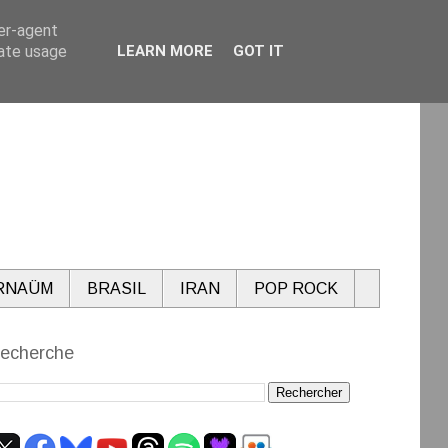
ser-agent
rate usage
LEARN MORE
GOT IT
RNAÜM
BRASIL
IRAN
POP ROCK
echerche