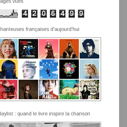
ages vues
4
2
0
6
4
9
9
hanteuses françaises d'aujourd'hui
laylist : quand le livre inspire la chanson