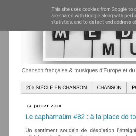
This site uses cookies from Google to de
are shared with Google along with perfo
statistics, and to detect and address a
Chanson française & musiques d'Europe et du 
20e SIÈCLE EN CHANSON
CHANSON
P
14 juillet 2020
Le capharnaüm #82 : à la place de tou
Un sentiment soudain de désolation l’étreignit