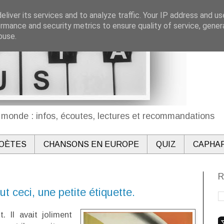
liver its services and to analyze traffic. Your IP address and u
rmance and security metrics to ensure quality of service, gene
buse.
monde : infos, écoutes, lectures et recommandations
OÈTES
CHANSONS EN EUROPE
QUIZ
CAPHA
R
t ceci, une petite étiquette.
. Il avait joliment