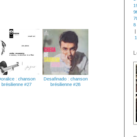
1
9
7
8
|
1
L
oralice : chanson
Desafinado : chanson
brésilienne #27
brésilienne #28