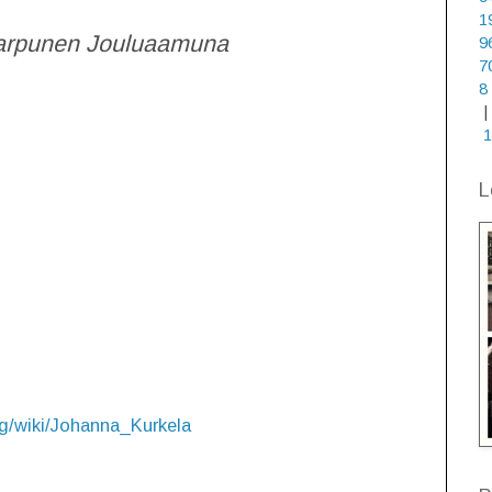
1
arpunen Jouluaamuna
9
7
8
|
1
L
org/wiki/Johanna_Kurkela