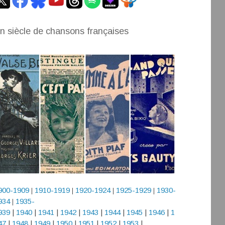
n siècle de chansons françaises
900-1909
1910-1919
1920-1924
1925-1929
1930-
|
|
|
|
934
1935-
|
939
|
1940
|
1941
|
1942
|
1943
|
1944
|
1945
|
1946
|
1
47
|
1948
|
1949
|
1950
|
1951
|
1952
|
1953
|