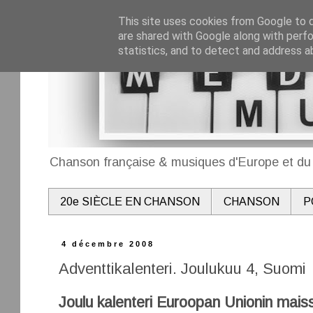
This site uses cookies from Google to de
are shared with Google along with perfo
statistics, and to detect and address a
Chanson française & musiques d'Europe et du 
20e SIÈCLE EN CHANSON
CHANSON
P
4 décembre 2008
Adventtikalenteri. Joulukuu 4, Suomi
Joulu kalenteri Euroopan Unionin mais