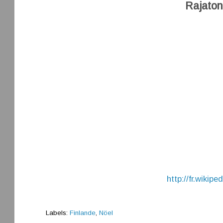
Rajaton
http://fr.wikipe
Labels:
Finlande
,
Nöel