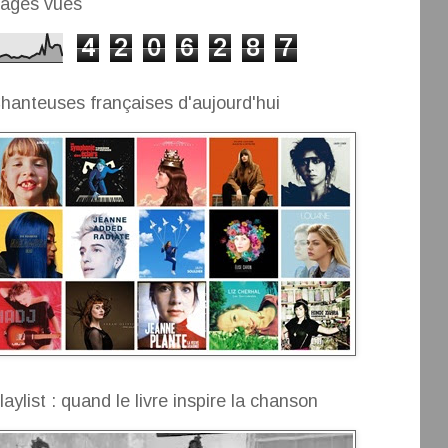
ages vues
4
2
0
6
2
8
7
hanteuses françaises d'aujourd'hui
laylist : quand le livre inspire la chanson