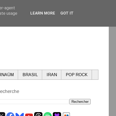
ser-agent
rate usage
LEARN MORE
GOT IT
RNAÜM
BRASIL
IRAN
POP ROCK
echerche