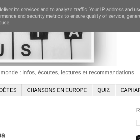
liver its services and to analyze traffic. Your IP address and u
rmance and security metrics to ensure quality of service, gene
buse.
monde : infos, écoutes, lectures et recommandations
OÈTES
CHANSONS EN EUROPE
QUIZ
CAPHA
R
sa