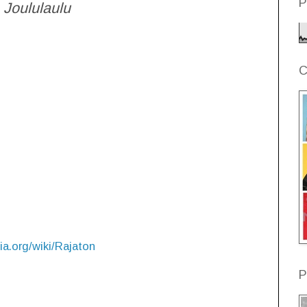
P
Joululaulu
C
dia.org/wiki/Rajaton
P