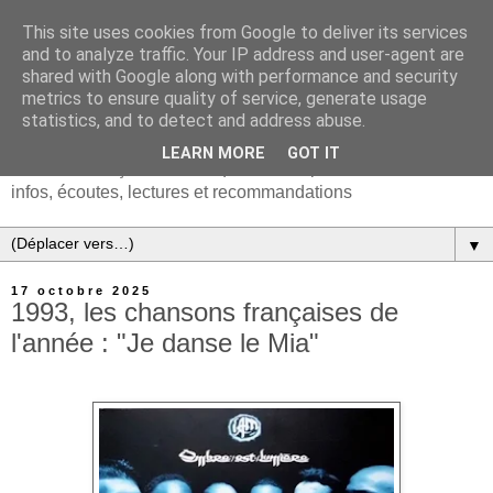
This site uses cookies from Google to deliver its services
and to analyze traffic. Your IP address and user-agent are
shared with Google along with performance and security
metrics to ensure quality of service, generate usage
statistics, and to detect and address abuse.
LEARN MORE
GOT IT
Chanson française & musiques d'Europe et du monde :
infos, écoutes, lectures et recommandations
▼
17 octobre 2025
1993, les chansons françaises de
l'année : "Je danse le Mia"