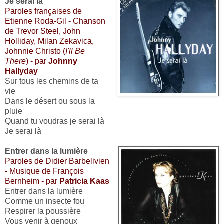
Je serai là
Paroles françaises de
Etienne Roda-Gil - Chanson
de Trevor Steel, John
Holliday, Milan Zekavica,
Johnnie Christo (
I'll Be
There
) - par
Johnny
Hallyday
Sur tous les chemins de ta
vie
Dans le désert ou sous la
pluie
Quand tu voudras je serai là
Je serai là
Entrer dans la lumière
Paroles de Didier Barbelivien
- Musique de François
Bernheim - par
Patricia Kaas
Entrer dans la lumière
Comme un insecte fou
Respirer la poussière
Vous venir à genoux