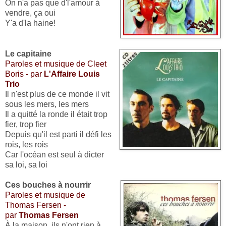
On n'a pas que d'l'amour à
vendre, ça oui
Y'a d'la haine!
Le capitaine
Paroles et musique de Cleet
Boris - par
L'Affaire Louis
Trio
Il n'est plus de ce monde il vit
sous les mers, les mers
Il a quitté la ronde il était trop
fier, trop fier
Depuis qu'il est parti il défi les
rois, les rois
Car l'océan est seul à dicter
sa loi, sa loi
Ces bouches à nourrir
Paroles et musique de
Thomas Fersen -
par
Thomas Fersen
À la maison, ils n'ont rien à