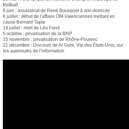
football
8 juin : assassinat de René Bousquet à son domicile
6 juillet : début de l'affaire OM-Valenciennes mettant en
cause Bernard Tapie
14 juillet : mort de Léo Ferré
5 octobre : privatisation de la BNP
15 novembre : privatisation de Rhône-Poulenc
21 décembre : Discours de Al Gore, Vip des États-Unis, sur
les autoroutes de l’information