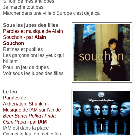
Si loin de mes antilopes
Je marche tout bas
Marcher dans une ville d'Europe c'est déjà ça
Sous les jupes des filles
Paroles et musique de Alain
Souchon - par
Alain
Souchon
Rétines et pupilles
Les garçons ont les yeux qui
brillent
Pour un jeu de dupes
Voir sous les jupes des filles
Le feu
Paroles de
Akhenaton, Shurik'n -
Musique de IAM sur l'air de
Beer Barrel Polka
/
Frida
Oum Papa
- par
IAM
IAM est dans la place
On met le feu, on met le feu,