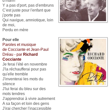
d'marin
Y a pas d'port, pas d'embruns
C'est juste pour l'enfant que
j'porte pas
Qui navigue, amniotique, loin
de moi,
Perdu en mère
Pour elle
Paroles et musique
de Cocciante et Jean-Paul
Dréau - par
Richard
Cocciante
Je ferai l'été en novembre
J'la réchaufferai pour pas
qu'elle tremble
J'inventerai les mots du
silence
J'lui ferai du bleu sur des
mots tendres
J'apprendrai à vivre autrement
A sa façon et loin des gens
J'irai chercher l'inaccessible