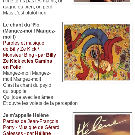
n'me tords pas les mains, on
gagne ou bien, on perd
Mais c'est plutôt rien
Le chant du Ψlo
(Mangez-moi ! Mangez-
moi !)
Paroles et musique
de Billy Ze Kick /
Monsieur Bing - par
Billy
Ze Kick et les Gamins
en Folie
Mangez-moi! Mangez-
moi! Mangez-moi!
C'est la chant du psylo
qui supplie
Qui joue avec les âmes
Et ouvre les volets de la perception
Je m'appelle Hélène
Paroles de Jean-François
Porry - Musique de Gérard
Salesses - par
Hélène