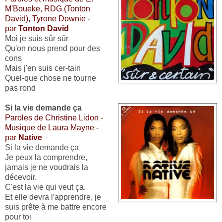
M'Boueke, RDG (Tonton
David), Tyrone Downie -
par
Tonton David
Moi je suis sûr sûr
Qu'on nous prend pour des
cons
Mais j'en suis cer-tain
Quel-que chose ne tourne
pas rond
Si la vie demande ça
Paroles de Christine Lidon -
Musique de
Laura Mayne
-
par
Native
Si la vie demande ça
Je peux la comprendre,
jamais je ne voudrais la
décevoir.
C'est la vie qui veut ça.
Et elle devra l′apprendre, je
suis prête à me battre encore
pour toi