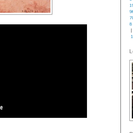
1
9
7
8
|
1
L