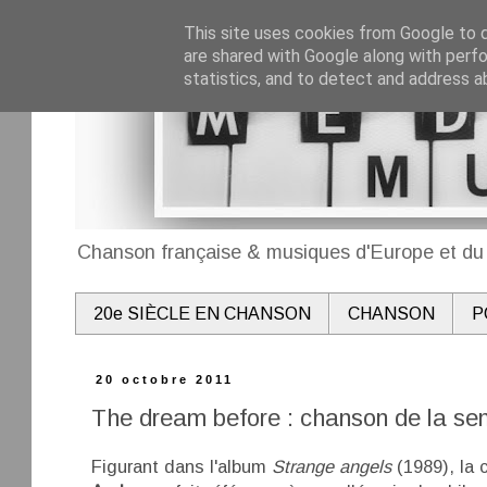
This site uses cookies from Google to de
are shared with Google along with perfo
statistics, and to detect and address a
Chanson française & musiques d'Europe et du 
20e SIÈCLE EN CHANSON
CHANSON
P
20 octobre 2011
The dream before : chanson de la s
Figurant dans l'album
Strange angels
(1989), la