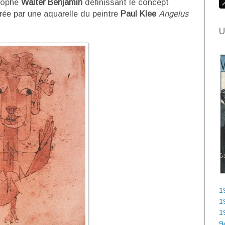
osophe
Walter Benjamin
définissant le concept
irée par une aquarelle du peintre
Paul Klee
Angelus
U
1
1
1
9