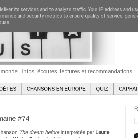
liver its services and to analyze traffic. Your IP address and u
rmance and security metrics to ensure quality of service, gene
buse.
monde : infos, écoutes, lectures et recommandations
OÈTES
CHANSONS EN EUROPE
QUIZ
CAPHA
R
emaine #74
 chanson
The dream before
interprétée par
Laurie