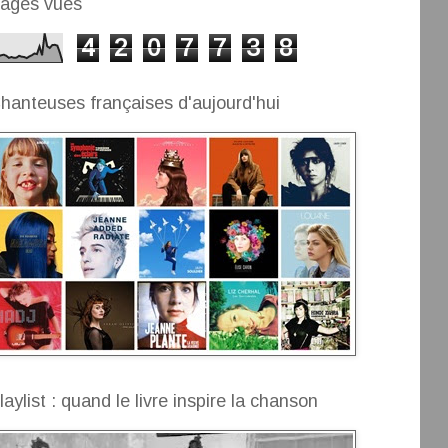
ages vues
4
2
0
7
7
3
8
hanteuses françaises d'aujourd'hui
laylist : quand le livre inspire la chanson