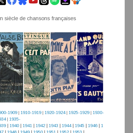
n siècle de chansons françaises
900-1909
1910-1919
1920-1924
1925-1929
1930-
|
|
|
|
934
1935-
|
939
|
1940
|
1941
|
1942
|
1943
|
1944
|
1945
|
1946
|
1
47
|
1948
|
1949
|
1950
|
1951
|
1952
|
1953
|