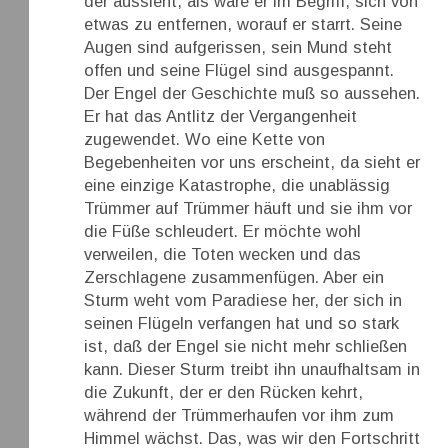
der aussieht, als wäre er im Begriff, sich von
etwas zu entfernen, worauf er starrt. Seine
Augen sind aufgerissen, sein Mund steht
offen und seine Flügel sind ausgespannt.
Der Engel der Geschichte muß so aussehen.
Er hat das Antlitz der Vergangenheit
zugewendet. Wo eine Kette von
Begebenheiten vor uns erscheint, da sieht er
eine einzige Katastrophe, die unablässig
Trümmer auf Trümmer häuft und sie ihm vor
die Füße schleudert. Er möchte wohl
verweilen, die Toten wecken und das
Zerschlagene zusammenfügen. Aber ein
Sturm weht vom Paradiese her, der sich in
seinen Flügeln verfangen hat und so stark
ist, daß der Engel sie nicht mehr schließen
kann. Dieser Sturm treibt ihn unaufhaltsam in
die Zukunft, der er den Rücken kehrt,
während der Trümmerhaufen vor ihm zum
Himmel wächst. Das, was wir den Fortschritt