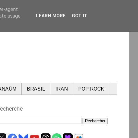
ser-agent
rate usage
LEARN MORE
GOT IT
RNAÜM
BRASIL
IRAN
POP ROCK
echerche