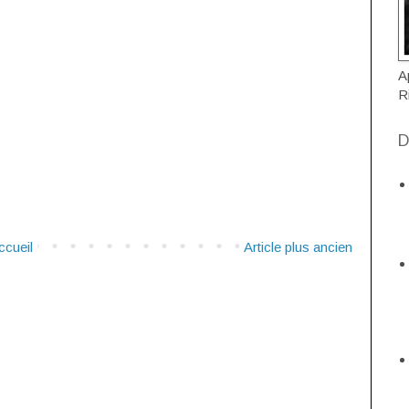
A
R
D
ccueil
Article plus ancien