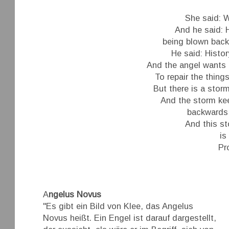
She said: W
And he said: H
being blown back
He said: History
And the angel wants 
To repair the thing
But there is a stor
And the storm ke
backwards 
And this st
is
Pr
A
ngelus Novus
"Es gibt ein Bild von Klee, das Angelus
Novus heißt. Ein Engel ist darauf dargestellt,