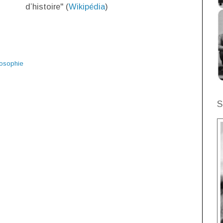
d’histoire" (
Wikipédia
)
losophie
S