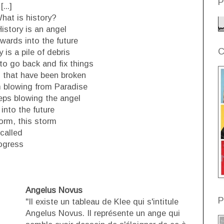
P
[...]
hat is history?
istory is an angel
wards into the future
C
 is a pile of debris
to go back and fix things
s that have been broken
m blowing from Paradise
eps blowing the angel
into the future
orm, this storm
 called
ogress
Angelus Novus
P
"Il existe un tableau de Klee qui s'intitule
Angelus Novus. Il représente un ange qui