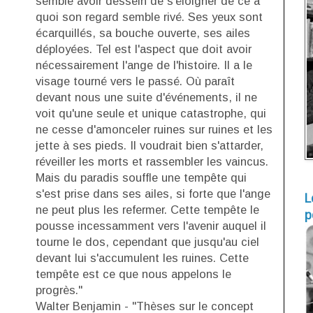
semble avoir dessein de s'éloigner de ce à
quoi son regard semble rivé. Ses yeux sont
écarquillés, sa bouche ouverte, ses ailes
déployées. Tel est l'aspect que doit avoir
nécessairement l'ange de l'histoire. Il a le
visage tourné vers le passé. Où paraît
devant nous une suite d'événements, il ne
voit qu'une seule et unique catastrophe, qui
ne cesse d'amonceler ruines sur ruines et les
jette à ses pieds. Il voudrait bien s'attarder,
réveiller les morts et rassembler les vaincus.
Mais du paradis souffle une tempête qui
s'est prise dans ses ailes, si forte que l'ange
L
ne peut plus les refermer. Cette tempête le
p
pousse incessamment vers l'avenir auquel il
tourne le dos, cependant que jusqu'au ciel
devant lui s'accumulent les ruines. Cette
tempête est ce que nous appelons le
progrès."
Walter Benjamin - "Thèses sur le concept