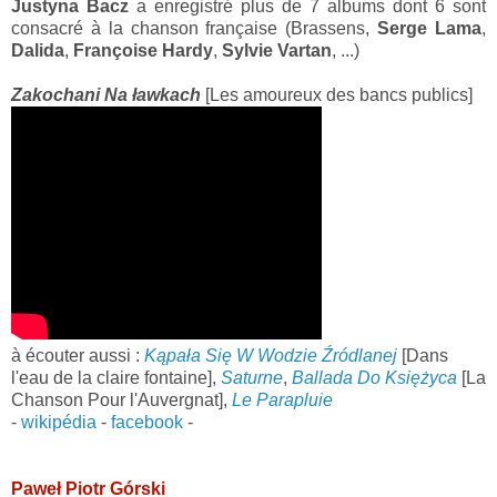
Justyna Bacz
a enregistré plus de 7 albums dont 6 sont
consacré à la chanson française (Brassens,
Serge Lama
,
Dalida
,
Françoise Hardy
,
Sylvie Vartan
, ...)
Zakochani Na ławkach
[Les amoureux des bancs publics]
à écouter aussi :
Kąpała Się W Wodzie Źródlanej
[Dans
l'eau de la claire fontaine],
Saturne
,
Ballada Do Księżyca
[La
Chanson Pour l'Auvergnat],
Le Parapluie
-
wikipédia
-
facebook
-
Paweł Piotr Górski