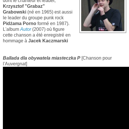
dont le chanteur et leader,
Krzysztof "Grabaz"
Grabowski
(né en 1965) est aussi
le leader du groupe punk rock
Pidżama Porno
formé en 1987).
L'album
Autor
(2007) où figure
cette chanson a été enregistré en
hommage à
Jacek Kaczmarski
Ballada dla obywatela miasteczka P
[Chanson pour
l'Auvergnat]