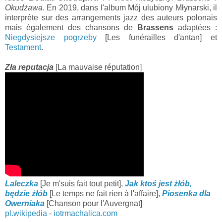
Okudżawa
. En 2019, dans l'album Mój ulubiony Młynarski, il
interprète sur des arrangements jazz des auteurs polonais
mais également des chansons de
Brassens
adaptées :
Niegdysiejsze pogrzeby
[Les funérailles d'antan] et
Testament
.
Zła reputacja
[La mauvaise réputation]
Laleczka
[Je m'suis fait tout petit],
Jak ktoś jest żłób,
będzie żłób
[Le temps ne fait rien à l'affaire],
Piosenka dla
Owerniaka
[Chanson pour l'Auvergnat]
pl.wikipedia
-
iotrmachalica.com