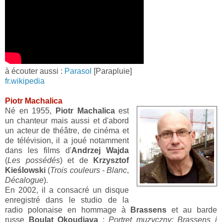
à écouter aussi :
Parasol
[Parapluie]
fr.wikipedia
Piotr Machalica
Né en 1955,
Piotr Machalica
est
un chanteur mais aussi et d'abord
un acteur de théâtre, de cinéma et
de télévision, il a joué notamment
dans les films d'
Andrzej Wajda
(
Les possédés
) et de
Krzysztof
Kieślowski
(
Trois couleurs - Blanc
,
Décalogue
).
En 2002, il a consacré un disque
enregistré dans le studio de la
radio polonaise en hommage à
Brassens
et au barde
russe
Boulat Okoudjava
:
Portret muzyczny: Brassens i