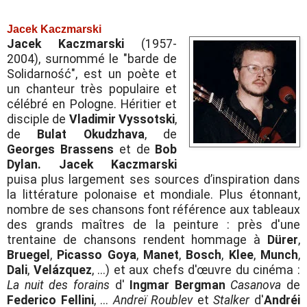
Jacek Kaczmarski
Jacek Kaczmarski
(1957-
2004), surnommé le "barde de
Solidarność", est un poète et
un chanteur très populaire et
célébré en Pologne. Héritier et
disciple de
Vladimir Vyssotski
,
de
Bulat Okudzhava
, de
Georges Brassens
et de
Bob
Dylan.
Jacek Kaczmarski
puisa plus largement ses sources d’inspiration dans
la littérature polonaise et mondiale. Plus étonnant,
nombre de ses chansons font référence aux tableaux
des grands maîtres de la peinture : près d'une
trentaine de chansons rendent hommage à
Dürer
,
Bruegel
,
Picasso
Goya
,
Manet
,
Bosch
,
Klee
,
Munch
,
Dali
,
Velázquez
, ...) et aux chefs d'œuvre du cinéma :
La nuit des forains
d'
Ingmar Bergman
Casanova
de
Federico Fellini
, ...
Andreï Roublev
et
Stalker
d'
Andréi