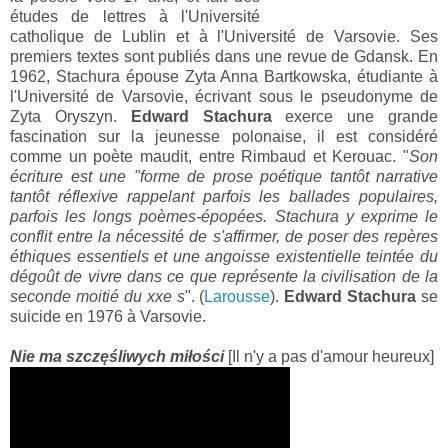
études de lettres à l'Université
catholique de Lublin et à l'Université de Varsovie. Ses
premiers textes sont publiés dans une revue de Gdansk. En
1962, Stachura épouse Zyta Anna Bartkowska, étudiante à
l'Université de Varsovie, écrivant sous le pseudonyme de
Zyta Oryszyn.
Edward Stachura
exerce une grande
fascination sur la jeunesse polonaise, il est considéré
comme un poète maudit, entre Rimbaud et Kerouac. "
Son
écriture est une "forme de prose poétique tantôt narrative
tantôt réflexive rappelant parfois les ballades populaires,
parfois les longs poèmes-épopées. Stachura y exprime le
conflit entre la nécessité de s'affirmer, de poser des repères
éthiques essentiels et une angoisse existentielle teintée du
dégoût de vivre dans ce que représente la civilisation de la
seconde moitié du xxe s
". (
Larousse
).
Edward Stachura
se
suicide en 1976 à Varsovie.
Nie ma szczęśliwych miłości
[Il n'y a pas d'amour heureux]