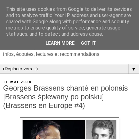
This site uses cookies from Google to deliver its services
and to analyze traffic. Your IP address and user-agent are
shared with Google along with performance and security
metrics to ensure quality of service, generate usage
statistics, and to detect and address abuse.
LEARN MORE
GOT IT
Chanson française & musiques d'Europe et du monde :
infos, écoutes, lectures et recommandations
▼
11 mai 2020
Georges Brassens chanté en polonais
|Brassens śpiewany po polsku]
(Brassens en Europe #4)