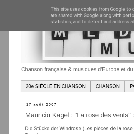
This site uses cookies from Google to de
are shared with Google along with perfo
statistics, and to detect and address a
Chanson française & musiques d'Europe et du 
20e SIÈCLE EN CHANSON
CHANSON
P
17 août 2007
Mauricio Kagel : "La rose des vents" 
Die Stücke der Windrose (Les pièces de la rose