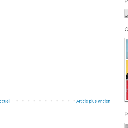
P
C
ccueil
Article plus ancien
P