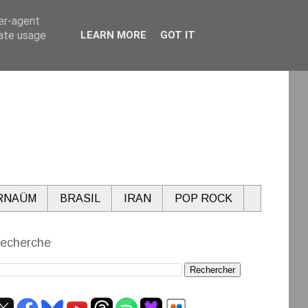
ser-agent
rate usage
LEARN MORE
GOT IT
RNAÜM
BRASIL
IRAN
POP ROCK
echerche