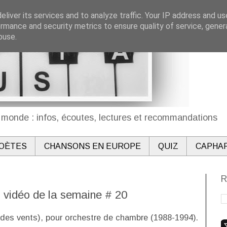
liver its services and to analyze traffic. Your IP address and u
rmance and security metrics to ensure quality of service, gene
buse.
monde : infos, écoutes, lectures et recommandations
OÈTES
CHANSONS EN EUROPE
QUIZ
CAPHA
R
: vidéo de la semaine # 20
 des vents), pour orchestre de chambre (1988-1994).