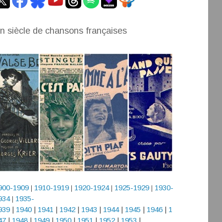
n siècle de chansons françaises
900-1909
1910-1919
1920-1924
1925-1929
1930-
|
|
|
|
934
1935-
|
939
|
1940
|
1941
|
1942
|
1943
|
1944
|
1945
|
1946
|
1
47
|
1948
|
1949
|
1950
|
1951
|
1952
|
1953
|