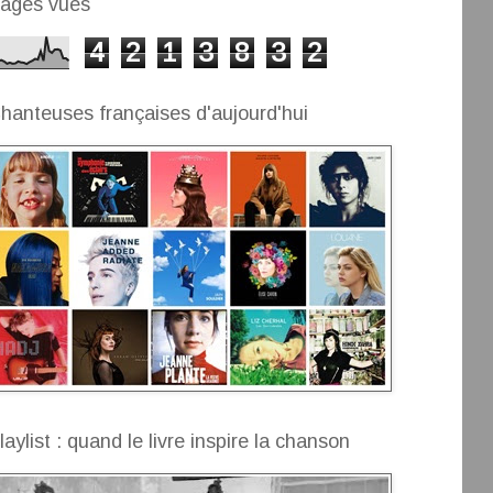
ages vues
4
2
1
3
8
3
2
hanteuses françaises d'aujourd'hui
laylist : quand le livre inspire la chanson