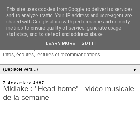
This site uses cookies from Google to deliver its services
and to analyze traffic. Your IP address and user-agent are
shared with Google along with performance and security
metrics to ensure quality of service, generate usage
statistics, and to detect and address abuse.
LEARN MORE
GOT IT
Chanson française & musiques d'Europe et du monde :
infos, écoutes, lectures et recommandations
▼
7 décembre 2007
Midlake : "Head home" : vidéo musicale
de la semaine