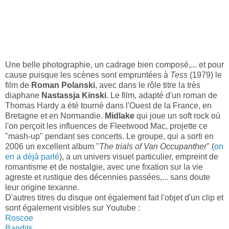
Une belle photographie, un cadrage bien composé,... et pour
cause puisque les scènes sont empruntées à
Tess
(1979) le
film de
Roman Polanski
, avec dans le rôle titre la très
diaphane
Nastassja Kinski
. Le film, adapté d'un roman de
Thomas Hardy a été tourné dans l'Ouest de la France, en
Bretagne et en Normandie.
Midlake
qui joue un soft rock où
l'on perçoit les influences de Fleetwood Mac, projette ce
"mash-up" pendant ses concerts. Le groupe, qui a sorti en
2006 un excellent album "
The trials of Van Occupanther
" (
on
en a déjà parlé
), a un univers visuel particulier, empreint de
romantisme et de nostalgie, avec une fixation sur la vie
agreste et rustique des décennies passées,... sans doute
leur origine texanne.
D'autres titres du disque ont également fait l'objet d'un clip et
sont également visibles sur Youtube :
Roscoe
Bandits