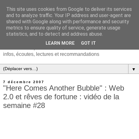
This site uses cookies from Google to deliver its services
and to analyze traffic. Your IP address and user-agent are
shared with Google along with performance and security
metrics to ensure quality of service, generate usage
statistics, and to detect and address abuse.
LEARN MORE
GOT IT
Chanson française & musiques d'Europe et du monde :
infos, écoutes, lectures et recommandations
▼
7 décembre 2007
"Here Comes Another Bubble" : Web
2.0 et rêves de fortune : vidéo de la
semaine #28