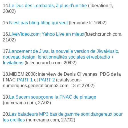
14.
Le Duc des Lombards, à plus d’un titre
(liberation.fr,
20/02)
15.
N'est pas bling-bling qui veut
(lemonde.fr, 16/02)
16.
LiveVideo.com: Yahoo Live en mieux
(fr.techcrunch.com,
21/02)
17.
Lancement de Jiwa, la nouvelle version de JiwaMusic,
nouveau design, fonctionnalités sociales et webradio +
Invitations
(fr.techcrunch.com, 20/02)
18.MIDEM 2008: Interview de Denis Olivennes, PDG de la
FNAC
PART 1
et
PART 2
(catalyseurs-
numeriques.generationmp3.com, 13 et 27/02)
19.
La Sacem soupçonne la FNAC de piratage
(numerama.com, 27/02)
20.
Les baladeurs MP3 bas de gamme sont dangereux pour
les oreilles
(numerama.com, 27//02)