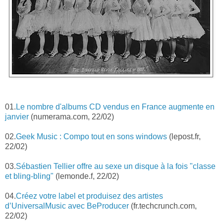
01.
Le nombre d'albums CD vendus en France augmente en
janvier
(numerama.com, 22/02)
02.
Geek Music : Compo tout en sons windows
(lepost.fr,
22/02)
03.
Sébastien Tellier offre au sexe un disque à la fois "classe
et bling-bling"
(lemonde.f, 22/02)
04.
Créez votre label et produisez des artistes
d’UniversalMusic avec BeProducer
(fr.techcrunch.com,
22/02)