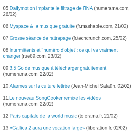
05.
Dailymotion implante le filtrage de l'INA
(numerama.com,
26/02)
06.
Myspace & la musique gratuite
(fr.mashable.com, 21/02)
07.
Grosse séance de rattrapage
(fr.techcrunch.com, 25/02)
08.
Intermittents et "numéro d'objet": ce qui va vraiment
changer
(rue89.com, 23/02)
09.
3,5 Go de musique à télécharger gratuitement !
(numerama.com, 22/02)
10.
Alarmes sur la culture lettrée
(Jean-Michel Salaün, 02/02)
11.
Le nouveau SongCooker remixe les vidéos
(numerama.com, 22/02)
12.
Paris capitale de la world music
(telerama.fr, 21/02)
13.
«Gallica 2 aura une vocation large»
(liberation.fr, 02/02)