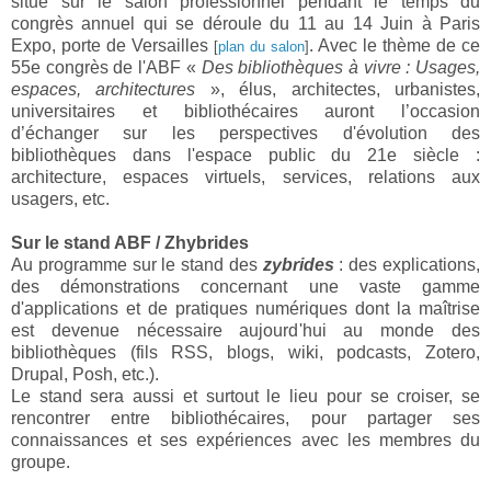
situé sur le salon professionnel pendant le temps du
congrès annuel qui se déroule du 11 au 14 Juin à Paris
Expo, porte de Versailles
. Avec le thème de ce
[
plan du salon
]
55e congrès de l'ABF «
Des bibliothèques à vivre : Usages,
espaces, architectures
», é
lus, architectes, urbanistes,
universitaires et bibliothécaires auront l’occasion
d’échanger sur les perspectives d'évolution des
bibliothèques dans l'espace public du 21e siècle :
architecture, espaces virtuels, services, relations aux
usagers, etc.
Sur le stand
ABF / Zhybrides
Au programme sur le stand des
zybrides
: des explications,
des démonstrations concernant une vaste gamme
d'applications et de pratiques numériques dont la maîtrise
est devenue nécessaire aujourd'hui au monde des
bibliothèques (fils RSS, blogs, wiki, podcasts, Zotero,
Drupal, Posh, etc.).
Le stand sera aussi et surtout le lieu pour se croiser, se
rencontrer entre bibliothécaires, pour partager ses
connaissances et ses expériences avec les membres du
groupe.