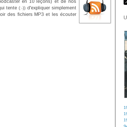
odcaster en 10 leçons) et de nos
qui tente
d'expliquer simplement
(:-))
ir des fichiers MP3 et les écouter
U
1
1
1
9