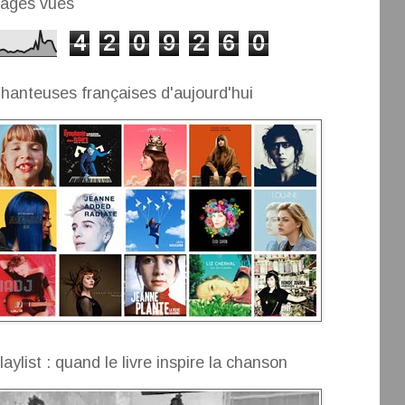
ages vues
4
2
0
9
2
6
0
hanteuses françaises d'aujourd'hui
laylist : quand le livre inspire la chanson