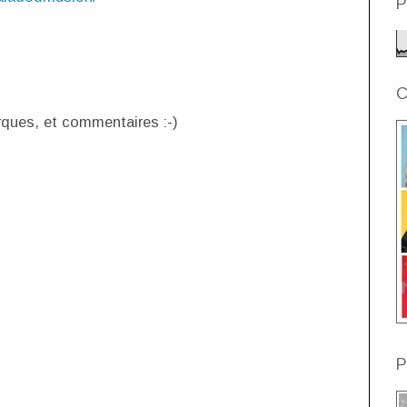
P
C
rques, et commentaires :-)
P