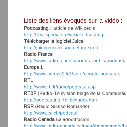
Liste des liens évoqués sur la vidéo :
Podcasting
, l'article de Wikipédia
http://fr.wikipedia.org/wiki/Podcasting
Télécharger le logiciel Juice
http://juicereceiver.sourceforge.net/
Radio France
http://www.radiofrance.fr/boite-a-outils/podcast/
Europe 1
http://www.europe1.fr/Radio/ecoute-podcasts
RTL
http://www.rtl.fr/radio/podcast.asp
RTBF
(Radio-Télévision belge de la Communaut
http://podcasting.rtbf.be/index.htm
RSR
(Radio Suisse Romande)
http://www.rsr.ch/podcast
Radio Canada
Baladodiffusion
http://www.radio-canada.ca/mesAbonnements/ba