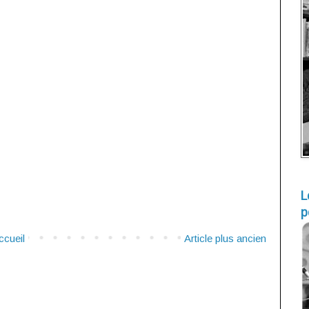
L
p
ccueil
Article plus ancien