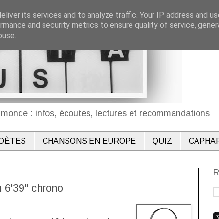
liver its services and to analyze traffic. Your IP address and u
rmance and security metrics to ensure quality of service, gene
buse.
monde : infos, écoutes, lectures et recommandations
OÈTES
CHANSONS EN EUROPE
QUIZ
CAPHA
R
n 6'39" chrono