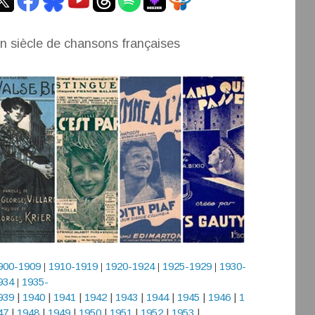
n siècle de chansons françaises
900-1909
1910-1919
1920-1924
1925-1929
1930-
|
|
|
|
934
1935-
|
939
|
1940
|
1941
|
1942
|
1943
|
1944
|
1945
|
1946
|
1
47
|
1948
|
1949
|
1950
|
1951
|
1952
|
1953
|