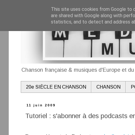
This site uses cookies from Google to de
are shared with Google along with perfo
statistics, and to detect and address a
Chanson française & musiques d'Europe et du 
20e SIÈCLE EN CHANSON
CHANSON
P
11 juin 2009
Tutoriel : s'abonner à des podcasts e