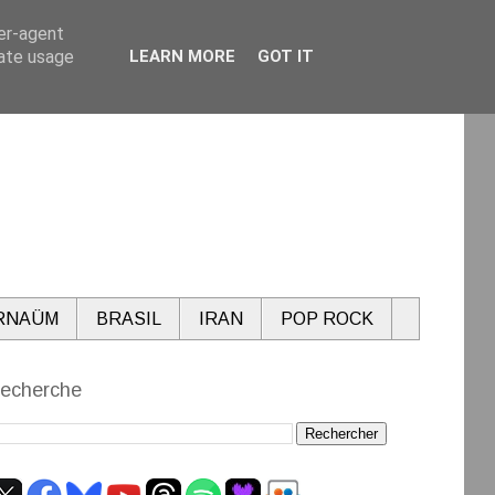
ser-agent
rate usage
LEARN MORE
GOT IT
RNAÜM
BRASIL
IRAN
POP ROCK
echerche