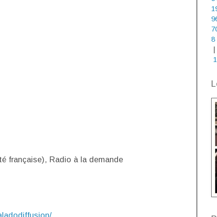
1
9
7
8
|
1
L
é française), Radio à la demande
ladodiffusion/