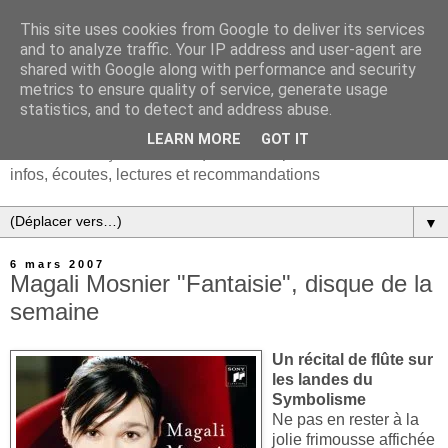
This site uses cookies from Google to deliver its services
and to analyze traffic. Your IP address and user-agent are
shared with Google along with performance and security
metrics to ensure quality of service, generate usage
statistics, and to detect and address abuse.
LEARN MORE
GOT IT
Chanson française & musiques d'Europe et du monde :
infos, écoutes, lectures et recommandations
▼
6 mars 2007
Magali Mosnier "Fantaisie", disque de la
semaine
Un récital de flûte sur
les landes du
Symbolisme
Ne pas en rester à la
jolie frimousse affichée