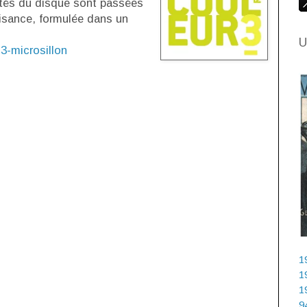
tés du disque sont passées
aisance, formulée dans un
U
3-microsillon
1
1
1
9