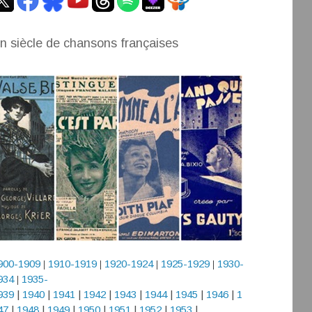
n siècle de chansons françaises
900-1909
1910-1919
1920-1924
1925-1929
1930-
|
|
|
|
934
1935-
|
939
|
1940
|
1941
|
1942
|
1943
|
1944
|
1945
|
1946
|
1
47
|
1948
|
1949
|
1950
|
1951
|
1952
|
1953
|