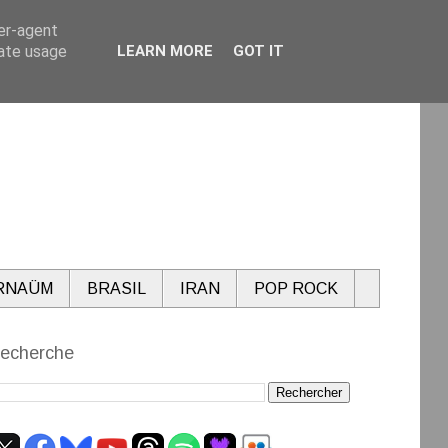
ser-agent
rate usage
LEARN MORE
GOT IT
RNAÜM
BRASIL
IRAN
POP ROCK
echerche