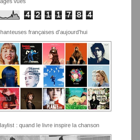
ages vues
4
2
1
1
7
8
4
hanteuses françaises d'aujourd'hui
laylist : quand le livre inspire la chanson