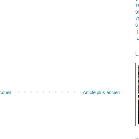
1
9
7
8
|
1
L
ccueil
Article plus ancien