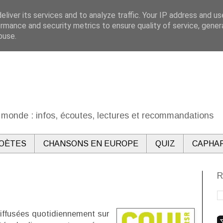
liver its services and to analyze traffic. Your IP address and u
rmance and security metrics to ensure quality of service, gene
buse.
monde : infos, écoutes, lectures et recommandations
OÈTES
CHANSONS EN EUROPE
QUIZ
CAPHA
R
iffusées quotidiennement sur