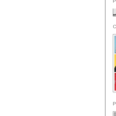
P
C
P