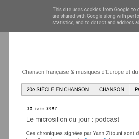
This site uses cookies from Google to de
are shared with Google along with perfo
statistics, and to detect and address a
Chanson française & musiques d'Europe et du 
20e SIÈCLE EN CHANSON
CHANSON
P
12 juin 2007
Le microsillon du jour : podcast
Ces chroniques signées par Yann Zitouni sont d