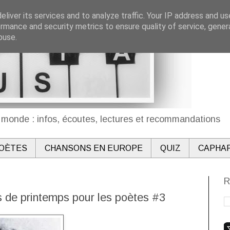
liver its services and to analyze traffic. Your IP address and u
rmance and security metrics to ensure quality of service, gene
buse.
monde : infos, écoutes, lectures et recommandations
OÈTES
CHANSONS EN EUROPE
QUIZ
CAPHA
R
s de printemps pour les poètes #3