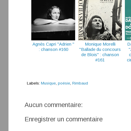
Agnès Capri "Adrien "
Monique Morelli
D
: chanson #160
"Ballade du concours
"
de Blois" : chanson
#161
c
Labels:
Musique
,
poésie
,
Rimbaud
Aucun commentaire:
Enregistrer un commentaire