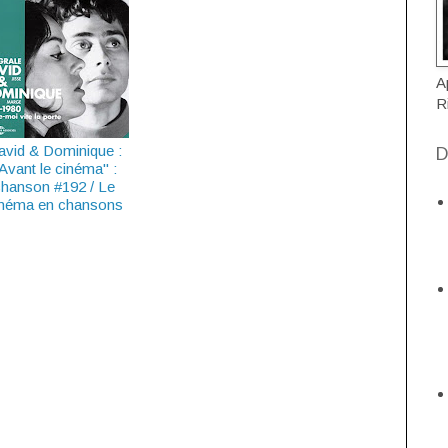
A
R
avid & Dominique :
D
Avant le cinéma" :
chanson #192 / Le
inéma en chansons