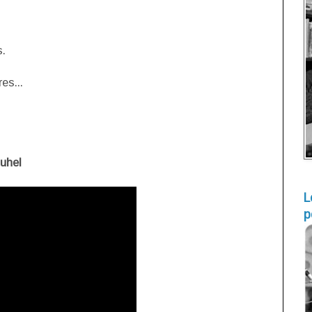
s.
es...
juhel
L
p