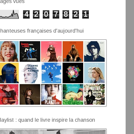
ages vues
4
2
0
7
8
2
1
hanteuses françaises d'aujourd'hui
laylist : quand le livre inspire la chanson