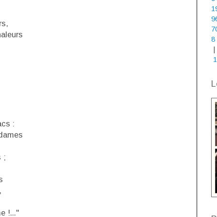
1
9
rs,
7
haleurs
8
|
1
L
cs :
 dames
 ;
s
,
 !..."