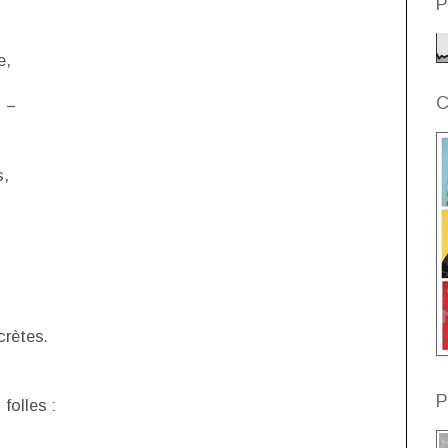
P
e,
C
 −
s,
crètes.
P
folles :