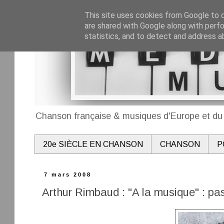
This site uses cookies from Google to de
are shared with Google along with perfo
statistics, and to detect and address a
Chanson française & musiques d'Europe et du 
20e SIÈCLE EN CHANSON
CHANSON
P
7 mars 2008
Arthur Rimbaud : "A la musique" : pa