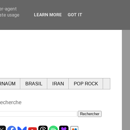
ser-agent
rate usage
LEARN MORE
GOT IT
RNAÜM
BRASIL
IRAN
POP ROCK
echerche