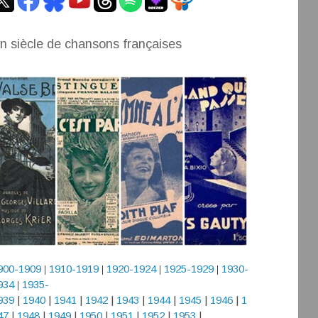
n siècle de chansons françaises
900-1909
1910-1919
1920-1924
1925-1929
1930-
|
|
|
|
934
1935-
|
939
|
1940
|
1941
|
1942
|
1943
|
1944
|
1945
|
1946
|
1
47
|
1948
|
1949
|
1950
|
1951
|
1952
|
1953
|