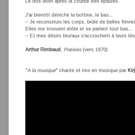
Le dos divin après la courbe des épaules.
J'ai bientôt déniché la bottine, le bas...
− Je reconstruis les corps, brûlé de belles fièvre
Elles me trouvent drôle et se parlent tout bas...
− Et mes désirs brutaux s'accrochent à leurs lèvr
Arthur Rimbaud
,
Poésies
(vers 1870)
"
A la musique
" chanté et mis en musique par
Kir