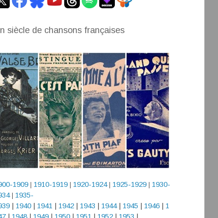
n siècle de chansons françaises
900-1909
1910-1919
1920-1924
1925-1929
1930-
|
|
|
|
934
1935-
|
939
|
1940
|
1941
|
1942
|
1943
|
1944
|
1945
|
1946
|
1
47
|
1948
|
1949
|
1950
|
1951
|
1952
|
1953
|