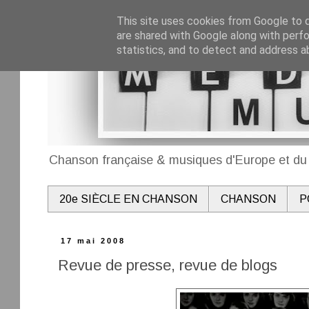
This site uses cookies from Google to de
are shared with Google along with perfo
statistics, and to detect and address a
Chanson française & musiques d'Europe et du 
20e SIÈCLE EN CHANSON
CHANSON
P
17 mai 2008
Revue de presse, revue de blogs