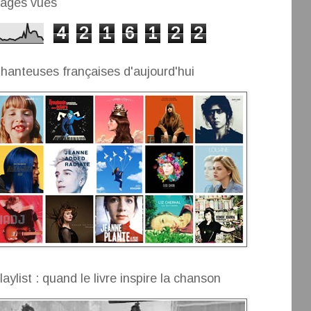
ages vues
4
2
1
6
1
2
2
hanteuses françaises d'aujourd'hui
laylist : quand le livre inspire la chanson