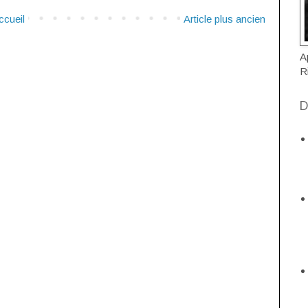
ccueil
Article plus ancien
A
R
D