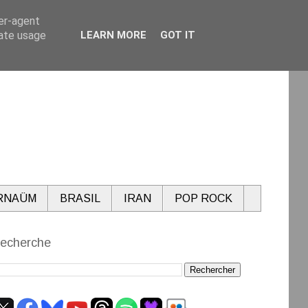
ser-agent
rate usage
LEARN MORE
GOT IT
RNAÜM
BRASIL
IRAN
POP ROCK
echerche