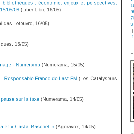
 bibliothèques : économie, enjeux et perspectives,
1
 15/05/08
(Liber Libri, 16/05)
9
7
ildas Lefeuvre, 16/05)
8
|
1
iques, 16/05)
L
a nage - Numerama
(Numerama, 15/05)
- Responsable France de Last FM
(Les Catalyseurs
e pause sur la taxe
(Numerama, 14/05)
a et « Cristal Baschet »
(Agoravox, 14/05)