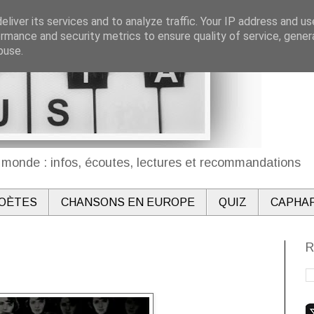
liver its services and to analyze traffic. Your IP address and u
rmance and security metrics to ensure quality of service, gene
buse.
monde : infos, écoutes, lectures et recommandations
OÈTES
CHANSONS EN EUROPE
QUIZ
CAPHA
R