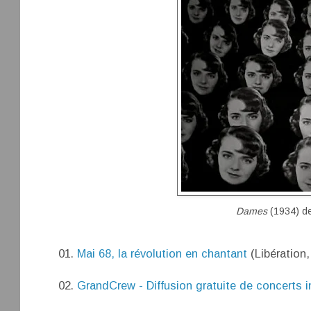
Dames
(1934) de
01.
Mai 68, la révolution en chantant
(Libération,
02.
GrandCrew - Diffusion gratuite de concerts in