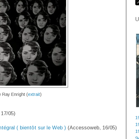
U
 Ray Enright (
extrait
)
 17/05)
1
1
tégral ( bientôt sur le Web )
(Accessoweb, 16/05)
1
9