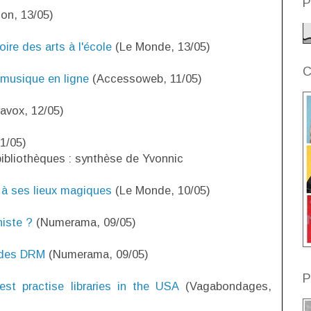
P
ion, 13/05)
ire des arts à l'école
(Le Monde, 13/05)
C
 musique en ligne
(Accessoweb, 11/05)
avox, 12/05)
1/05)
 bibliothèques : synthèse de Yvonnic
à ses lieux magiques
(Le Monde, 10/05)
iste ?
(Numerama, 09/05)
e des DRM
(Numerama, 09/05)
P
est practise libraries in the USA
(Vagabondages,