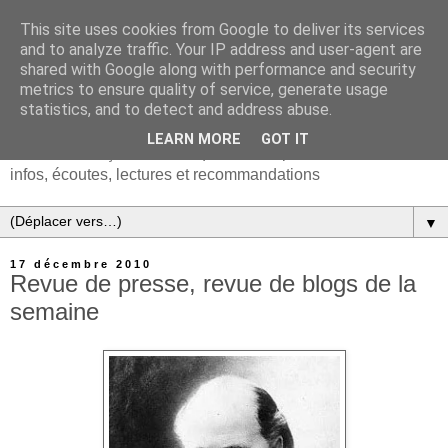
This site uses cookies from Google to deliver its services
and to analyze traffic. Your IP address and user-agent are
shared with Google along with performance and security
metrics to ensure quality of service, generate usage
statistics, and to detect and address abuse.
LEARN MORE
GOT IT
Chanson française & musiques d'Europe et du monde :
infos, écoutes, lectures et recommandations
▼
17 décembre 2010
Revue de presse, revue de blogs de la
semaine