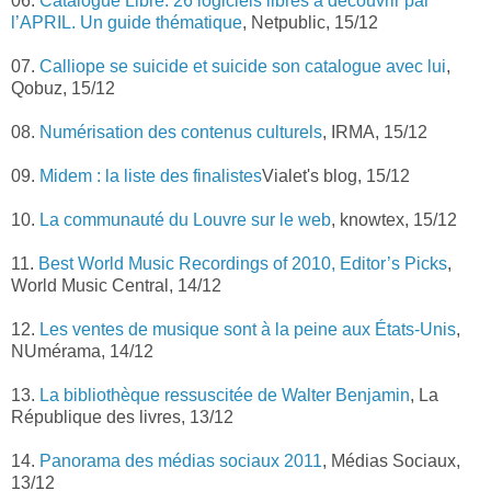
06.
Catalogue Libre. 26 logiciels libres à découvrir par
l’APRIL. Un guide thématique
, Netpublic, 15/12
07.
Calliope se suicide et suicide son catalogue avec lui
,
Qobuz, 15/12
08.
Numérisation des contenus culturels
, IRMA, 15/12
09.
Midem : la liste des finalistes
Vialet's blog, 15/12
10.
La communauté du Louvre sur le web
, knowtex, 15/12
11.
Best World Music Recordings of 2010, Editor’s Picks
,
World Music Central, 14/12
12.
Les ventes de musique sont à la peine aux États-Unis
,
NUmérama, 14/12
13.
La bibliothèque ressuscitée de Walter Benjamin
, La
République des livres, 13/12
14.
Panorama des médias sociaux 2011
, Médias Sociaux,
13/12