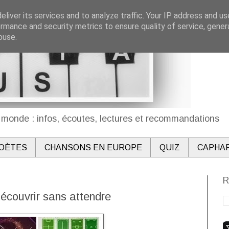
liver its services and to analyze traffic. Your IP address and u
rmance and security metrics to ensure quality of service, gene
buse.
monde : infos, écoutes, lectures et recommandations
OÈTES
CHANSONS EN EUROPE
QUIZ
CAPHA
R
découvrir sans attendre