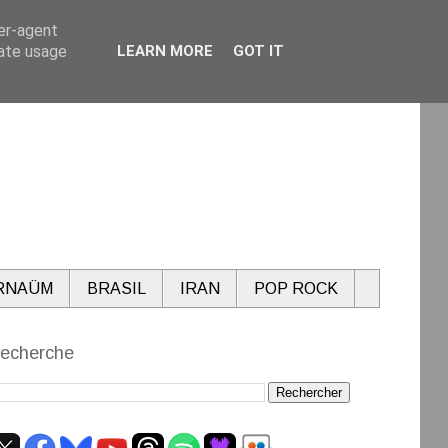
ser-agent
rate usage
LEARN MORE
GOT IT
RNAÜM
BRASIL
IRAN
POP ROCK
echerche