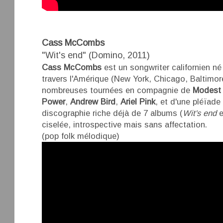
Cass McCombs
"Wit's end" (Domino, 2011)
Cass McCombs
est un songwriter californien n
travers l'Amérique (New York, Chicago, Baltimore)
nombreuses tournées en compagnie de
Modest
Power
,
Andrew Bird
,
Ariel Pink
, et d'une pléïade 
discographie riche déjà de 7 albums (
Wit's end
e
ciselée, introspective mais sans affectation.
(pop folk mélodique)