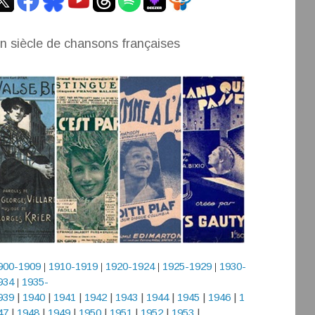
n siècle de chansons françaises
900-1909
1910-1919
1920-1924
1925-1929
1930-
|
|
|
|
934
1935-
|
939
|
1940
|
1941
|
1942
|
1943
|
1944
|
1945
|
1946
|
1
47
|
1948
|
1949
|
1950
|
1951
|
1952
|
1953
|