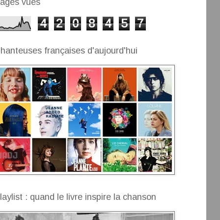
ages vues
4
2
0
8
4
5
7
hanteuses françaises d'aujourd'hui
laylist : quand le livre inspire la chanson