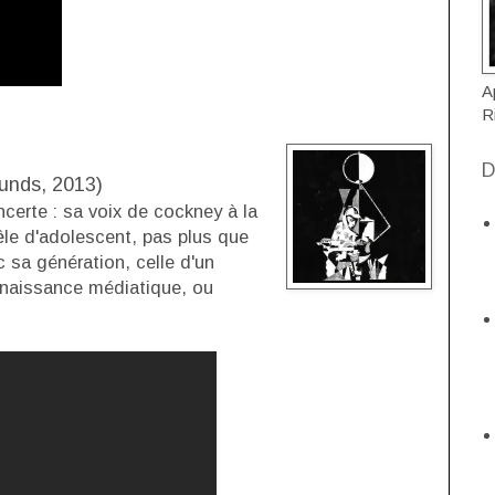
A
R
D
unds, 2013)
ncerte : sa voix de cockney à la
êle d'adolescent, pas plus que
 sa génération, celle d'un
nnaissance médiatique, ou