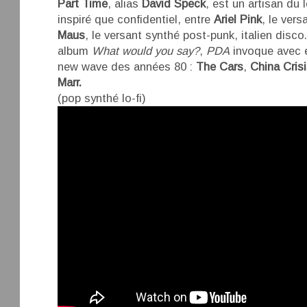
Part Time
, alias
David Speck
, est un artisan du 
inspiré que confidentiel, entre
Ariel Pink
, le ver
Maus
, le versant synthé post-punk, italien dis
album
What would you say?
,
PDA
invoque avec é
new wave des années 80 :
The Cars
,
China Crisi
Marr.
(pop synthé lo-fi)