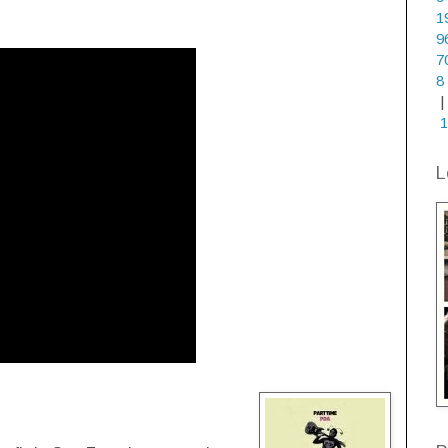
1
9
7
8
|
1
L