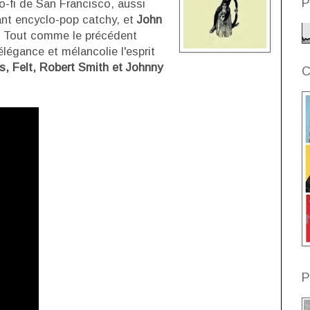
P
lo-fi de San Francisco, aussi
sant encyclo-pop catchy, et
John
co. Tout comme le précédent
légance et mélancolie l'esprit
s, Felt, Robert Smith et Johnny
C
P