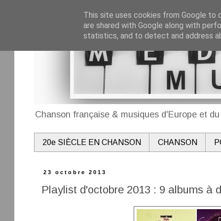
This site uses cookies from Google to de
are shared with Google along with perfo
statistics, and to detect and address a
Chanson française & musiques d'Europe et du 
20e SIÈCLE EN CHANSON
CHANSON
P
23 octobre 2013
Playlist d'octobre 2013 : 9 albums à 