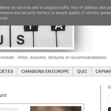
liver its services and to analyze traffic. Your IP address and u
rmance and security metrics to ensure quality of service, gene
buse.
monde : infos, écoutes, lectures et recommandations
OÈTES
CHANSONS EN EUROPE
QUIZ
CAPHA
R
rir