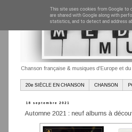
This site uses cookies from Google to de
are shared with Google along with perfo
statistics, and to detect and address a
Chanson française & musiques d'Europe et du 
20e SIÈCLE EN CHANSON
CHANSON
P
18 septembre 2021
Automne 2021 : neuf albums à découv