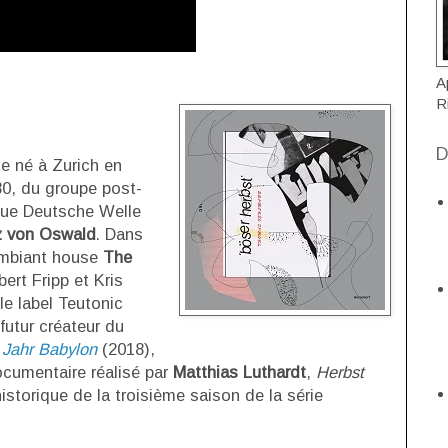
A
R
D
e né à Zurich en
80, du groupe post-
ue Deutsche Welle
z von Oswald
. Dans
'ambiant house
The
ert Fripp et Kris
le label Teutonic
 futur créateur du
 Jahr Babylon
(2018),
cumentaire réalisé par
Matthias Luthardt
,
Herbst
historique de la troisième saison de la série