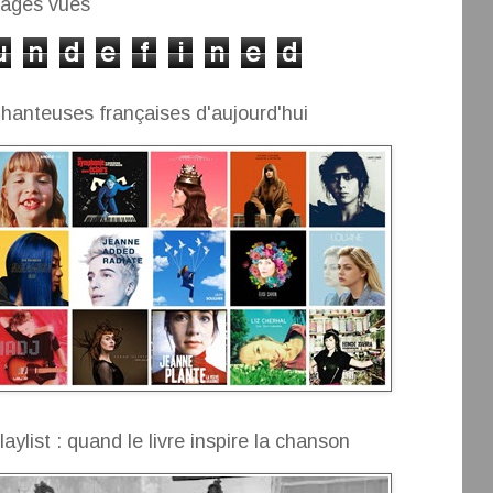
ages vues
u
n
d
e
f
i
n
e
d
hanteuses françaises d'aujourd'hui
laylist : quand le livre inspire la chanson