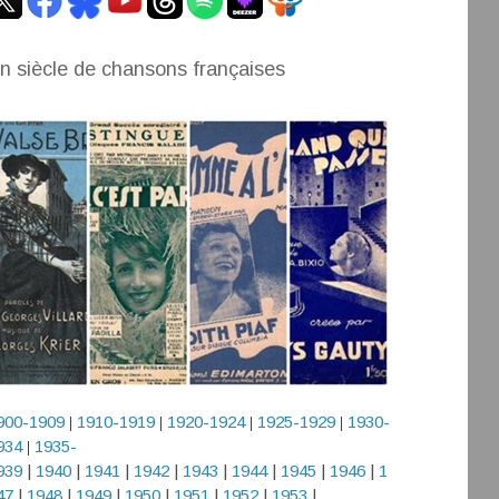
n siècle de chansons françaises
900-1909
1910-1919
1920-1924
1925-1929
1930-
|
|
|
|
934
1935-
|
939
|
1940
|
1941
|
1942
|
1943
|
1944
|
1945
|
1946
|
1
47
|
1948
|
1949
|
1950
|
1951
|
1952
|
1953
|