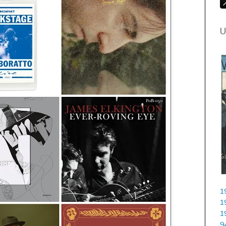
U
1
1
1
9