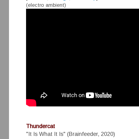
(electro ambient)
Thundercat
"It Is What It Is" (Brainfeeder, 2020)