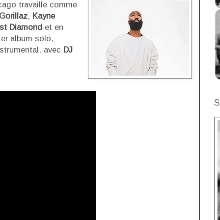
icago travaille comme
Gorillaz
,
Kayne
est Diamond
et en
er album solo,
nstrumental, avec
DJ
S