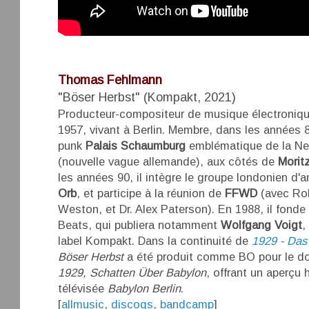
Thomas Fehlmann
"Böser Herbst" (Kompakt, 2021)
Producteur-compositeur de musique électroniqu
1957, vivant à Berlin. Membre, dans les années 
punk
Palais Schaumburg
emblématique de la Ne
(nouvelle vague allemande), aux côtés de
Morit
les années 90, il intègre le groupe londonien d
Orb
, et participe à la réunion de
FFWD
(avec Rob
Weston, et Dr. Alex Paterson). En 1988, il fonde 
Beats, qui publiera notamment
Wolfgang Voigt
,
label Kompakt. Dans la continuité de
1929 - Das
Böser Herbst
a été produit comme BO pour le do
1929, Schatten Über Babylon
, offrant un aperçu 
télévisée
Babylon Berlin
.
[
allmusic
,
discogs
,
bandcamp
]