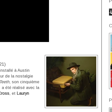
P
C
21)
installé à Austin
ur de la nostalgie
Teeth
, son cinquième
 a été réalisé avec la
Cross
, et
Lauryn
P