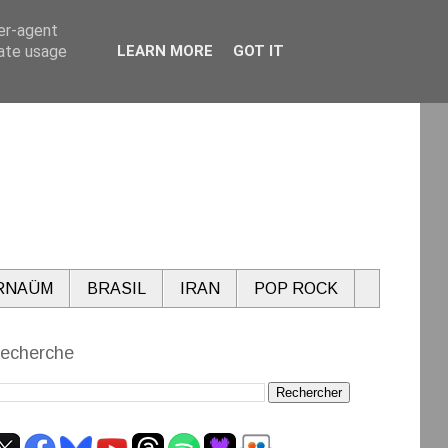
ser-agent
rate usage
LEARN MORE
GOT IT
RNAÜM
BRASIL
IRAN
POP ROCK
echerche