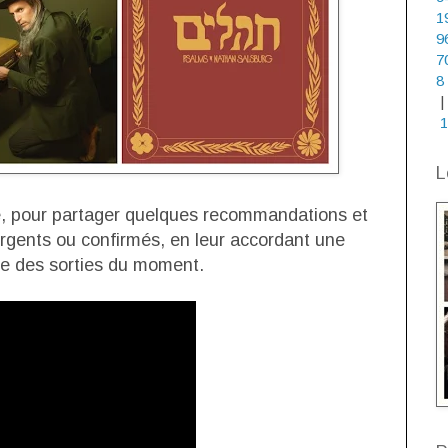
1
9
7
8
|
1
L
le, pour partager quelques recommandations et
mergents ou confirmés, en leur accordant une
ce des sorties du moment.