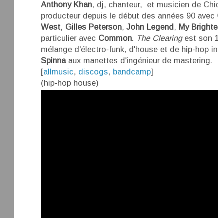
Anthony Khan
, dj, chanteur, et musicien de Ch
producteur depuis le début des années 90 avec
West
,
Gilles Peterson
,
John Legend
,
My Bright
particulier avec
Common
.
The Clearing
est son 1
mélange d'électro-funk, d'house et de hip-hop i
Spinna
aux manettes d'ingénieur de mastering.
[
allmusic
,
discogs
,
bandcamp
]
(hip-hop house)