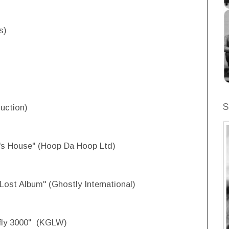
s)
S
uction)
's House" (Hoop Da Hoop Ltd)
Lost Album" (Ghostly International)
fly 3000" (KGLW)