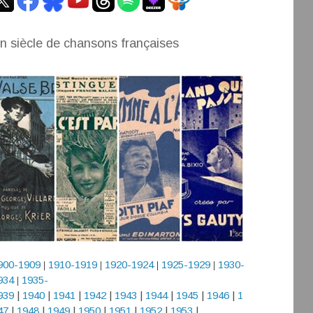
n siècle de chansons françaises
900-1909
1910-1919
1920-1924
1925-1929
1930-
|
|
|
|
934
1935-
|
939
|
1940
|
1941
|
1942
|
1943
|
1944
|
1945
|
1946
|
1
47
|
1948
|
1949
|
1950
|
1951
|
1952
|
1953
|