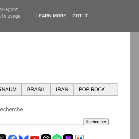
ser-agent
rate usage
LEARN MORE
GOT IT
RNAÜM
BRASIL
IRAN
POP ROCK
echerche