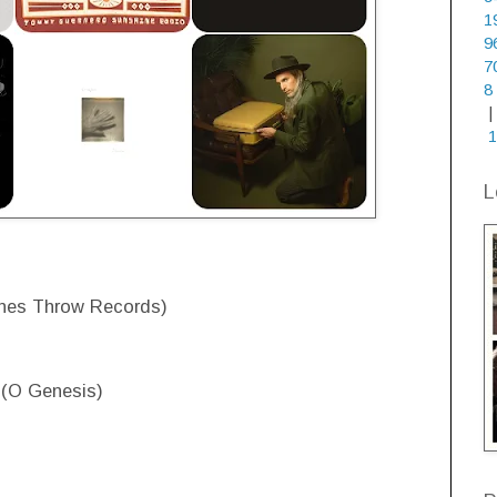
1
9
7
8
|
1
L
nes Throw Records)
 (O Genesis)