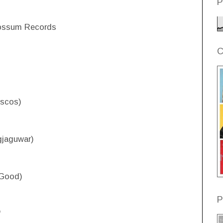
P
Possum Records
C
iscos)
gjaguwar)
 Good)
P
"