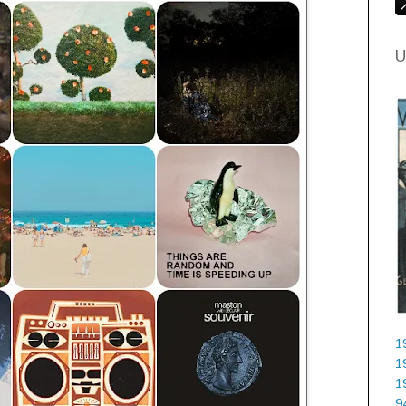
U
1
1
1
9