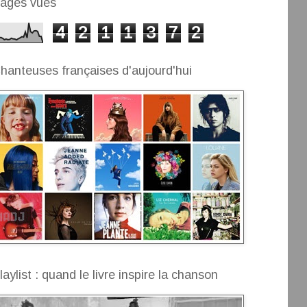
ages vues
4
2
1
1
3
7
2
hanteuses françaises d'aujourd'hui
laylist : quand le livre inspire la chanson