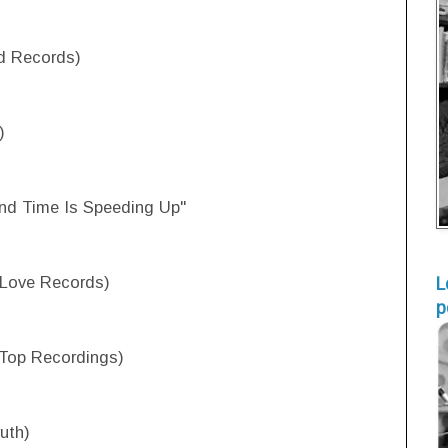
rd Records)
)
nd Time Is Speeding Up"
 Love Records)
L
p
 Top Recordings)
uth)