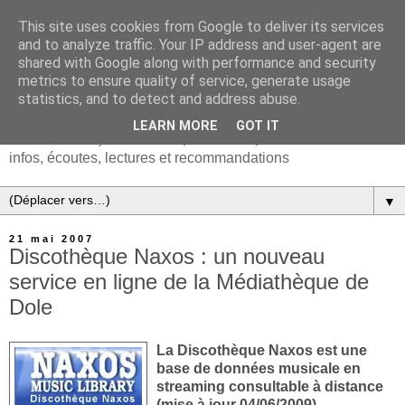
This site uses cookies from Google to deliver its services
and to analyze traffic. Your IP address and user-agent are
shared with Google along with performance and security
metrics to ensure quality of service, generate usage
statistics, and to detect and address abuse.
LEARN MORE
GOT IT
Chanson française & musiques d'Europe et du monde :
infos, écoutes, lectures et recommandations
▼
21 mai 2007
Discothèque Naxos : un nouveau
service en ligne de la Médiathèque de
Dole
La Discothèque Naxos est une
base de données musicale en
streaming consultable à distance
(mise à jour 04/06/2009)