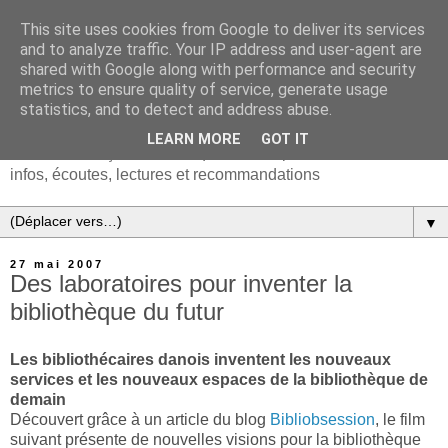
This site uses cookies from Google to deliver its services
and to analyze traffic. Your IP address and user-agent are
shared with Google along with performance and security
metrics to ensure quality of service, generate usage
statistics, and to detect and address abuse.
LEARN MORE
GOT IT
Chanson française & musiques d'Europe et du monde :
infos, écoutes, lectures et recommandations
▼
27 mai 2007
Des laboratoires pour inventer la
bibliothèque du futur
Les bibliothécaires danois inventent les nouveaux
services et les nouveaux espaces de la bibliothèque de
demain
Découvert grâce à un article du blog
Bibliobsession
, le film
suivant présente de nouvelles visions pour la bibliothèque