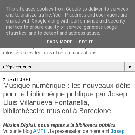
This site uses cookies from Google to deliver its services
and to analyze traffic. Your IP address and user-agent are
shared with Google along with performance and security
metrics to ensure quality of service, generate usage
statistics, and to detect and address abuse.
LEARN MORE
GOT IT
Chanson française & musiques d'Europe et du monde :
infos, écoutes, lectures et recommandations
▼
7 avril 2008
Musique numérique : les nouveaux défis
pour la bibliothèque publique par Josep
Lluis Villanueva Fontanella,
bibliothécaire musical à Barcelone
Música Digital: nous reptes a la biblioteca pública
Vu sur le blog
AMPLI
, la présentation de notre ami
Josep