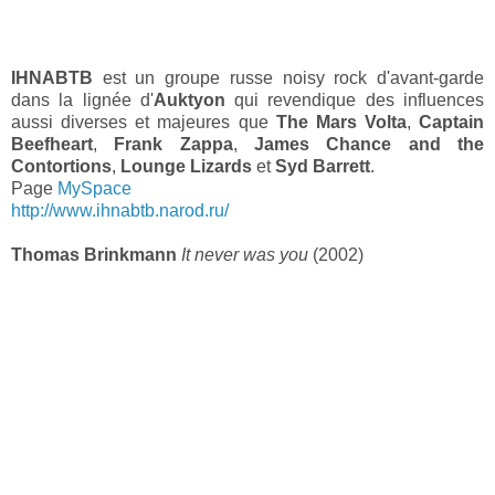
IHNABTB
est un groupe russe noisy rock d'avant-garde
dans la lignée d'
Auktyon
qui revendique des influences
aussi diverses et majeures que
The Mars Volta
,
Captain
Beefheart
,
Frank Zappa
,
James Chance and the
Contortions
,
Lounge Lizards
et
Syd Barrett
.
Page
MySpace
http://www.ihnabtb.narod.ru/
Thomas Brinkmann
It never was you
(2002)