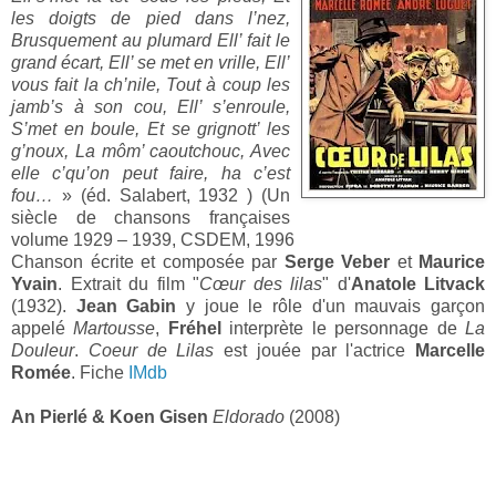
les doigts de pied dans l’nez,
Brusquement au plumard
Ell’ fait le
grand écart, Ell’ se met en vrille, Ell’
vous fait la ch’nile,
Tout à coup les
jamb’s à son cou, Ell’ s’enroule,
S’met en boule, Et se grignott’ les
g’noux, La môm’ caoutchouc,
Avec
elle c
’qu’on peut faire, ha c’est
fou…
» (éd. Salabert, 1932 ) (Un
siècle de chansons françaises
volume 1929 – 1939, CSDEM, 1996
Chanson écrite et composée par
Serge Veber
et
Maurice
Yvain
. Extrait du film "
Cœur des lilas
" d'
Anatole Litvack
(1932).
Jean Gabin
y joue le rôle d'un mauvais garçon
appelé
Martousse
,
Fréhel
interprète le personnage de
La
Douleur
.
Coeur de Lilas
est jouée par l'actrice
Marcelle
Romée
. Fiche
IMdb
An Pierlé & Koen Gisen
Eldorado
(2008)