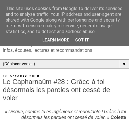
This site uses cookies from Google to deliver its services
and to analyze traffic. Your IP address and user-agent are
shared with Google along with performance and security
metrics to ensure quality of service, generate usage
statistics, and to detect and address abuse.
LEARN MORE
GOT IT
Chanson française & musiques d'Europe et du monde :
infos, écoutes, lectures et recommandations
▼
18 octobre 2008
Le Capharnaüm #28 : Grâce à toi
désormais les paroles ont cessé de
voler
«
Disque, comme tu es ingénieux et redoutable ! Grâce à toi
désormais les paroles ont cessé de voler
. »
Colette