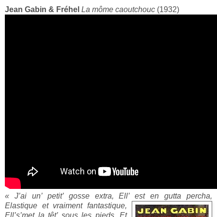
Jean Gabin & Fréhel
La môme caoutchouc
(1932)
« J’ai un’ petit’ gosse extra, Ell’ est en gutta percha,
Elastique et vraiment fantastique,
Ell’s’met l
a têt’ sous les pieds,
Et