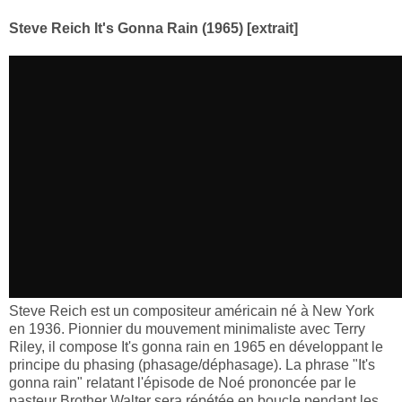
Steve Reich It's Gonna Rain (1965) [extrait]
Steve Reich est un compositeur américain né à New York
en 1936. Pionnier du mouvement minimaliste avec Terry
Riley, il compose It's gonna rain en 1965 en développant le
principe du phasing (phasage/déphasage). La phrase "It's
gonna rain" relatant l'épisode de Noé prononcée par le
pasteur Brother Walter sera répétée en boucle pendant les