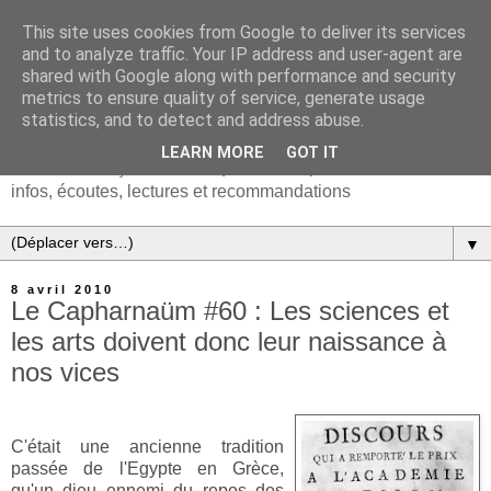
This site uses cookies from Google to deliver its services
and to analyze traffic. Your IP address and user-agent are
shared with Google along with performance and security
metrics to ensure quality of service, generate usage
statistics, and to detect and address abuse.
LEARN MORE
GOT IT
Chanson française & musiques d'Europe et du monde :
infos, écoutes, lectures et recommandations
▼
8 avril 2010
Le Capharnaüm #60 : Les sciences et
les arts doivent donc leur naissance à
nos vices
C'était une ancienne tradition
passée de l'Egypte en Grèce,
qu'un dieu ennemi du repos des