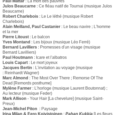
Paul Mattar
: La mort des pauvres
Julos Beaucarne
: Ce fléau natif de Tournai (musique Julos
Beaucarne)
Robert Charlebois
: Le Le léthé (musique Robert
Charlebois)
Alain Meilland, Paul Castanier
: Le beau navire ; L'homme
et la mer
Pierre Litoust
: Le balcon
Yves Montand
: Les bijoux (musique Léo Ferré)
Bernard Lavilliers
: Promesses d'un visage (musique
Bernard Lavilliers)
Paul Houtmann
: Icare et l'albatros
Louis Capart
: Le mort joyeux
Jacques Bertin
: L'invitation au voyage (musique
: Reinhardt Wagner)
Marc Almond
: The Most Over There ; Remorse Of The
Dead [Remords posthume]
Mylène Farmer
: L'horloge (musique Laurent Boutonnat) ;
Au lecteur (musique Feder)
Mark Allison
- Your Hair [La chevelure] (musique Saint-
Preux)
Jean-Michel Piton
: Paysage
Irina Milan & Eero Koivistoinen
:
Pahan Kukkia
[Les fleurs