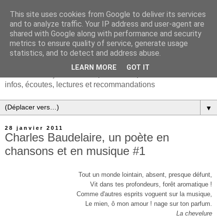
This site uses cookies from Google to deliver its services
and to analyze traffic. Your IP address and user-agent are
shared with Google along with performance and security
metrics to ensure quality of service, generate usage
statistics, and to detect and address abuse.
LEARN MORE
GOT IT
Chanson française & musiques d'Europe et du monde :
infos, écoutes, lectures et recommandations
▼
28 janvier 2011
Charles Baudelaire, un poète en
chansons et en musique #1
Tout un monde lointain, absent, presque défunt,
Vit dans tes profondeurs, forêt aromatique !
Comme d'autres esprits voguent sur la musique,
Le mien, ô mon amour ! nage sur ton parfum.
La chevelure