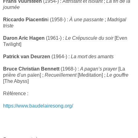
Frans Vuursteen
(1954-) :
Attristant et Isolant
;
La fin de la
journée
Riccardo Piacentin
i (1958-) :
À une passante
;
Madrigal
triste
Daron Aric Hagen
(1961-) :
Le Crépuscule du soir
[Even
Twilight]
Patrick van Deurzen
(1964-) :
La mort des amants
Bruce Christian Bennett
(1968-) :
A pagan’s prayer
[La
prière d'un païen] ;
Recueillement
[Meditation] ;
Le gouffre
[The Abyss]
Référence :
https://www.baudelairesong.org/