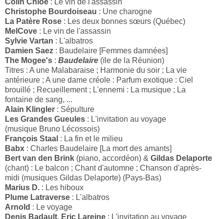
Colin Chloé
: Le vin de l'assassin
Christophe Bourdoiseau
: Une charogne
La Patère Rose
: Les deux bonnes sœurs (Québec)
MelCove
: Le vin de l'assassin
Sylvie Vartan
: L'albatros
Damien Saez
: Baudelaire [Femmes damnées]
The Mogee's
:
Baudelaire
(ïle de la Réunion)
Titres : A une Malabaraise ; Harmonie du soir ; La vie
antérieure ; A une dame créole : Parfum exotique : Ciel
brouillé ; Recueillement ; L'ennemi : La musique ; La
fontaine de sang, ...
Alain Klingler
: Sépulture
Les Grandes Gueules
: L'invitation au voyage
(musique Bruno Lécossois)
François Staal
: La fin et le milieu
Babx
: Charles Baudelaire [La mort des amants]
Bert van den Brink
(piano, accordéon) &
Gildas Delaporte
(chant) : Le balcon ; Chant d'automne ; Chanson d'après-
midi (musiques Gildas Delaporte) (Pays-Bas)
Marius D.
: Les hiboux
Plume Latraverse
: L'albatros
Arnold
: Le voyage
Denis Badault, Eric Lareine
: L'invitation au voyage