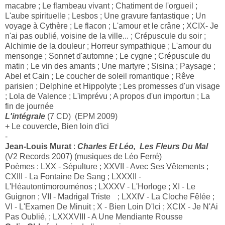
macabre ; Le flambeau vivant ; Chatiment de l'orgueil ;
L'aube spirituelle ; Lesbos ; Une gravure fantastique ; Un
voyage à Cythère ; Le flacon ; L'amour et le crâne ; XCIX- Je
n'ai pas oublié, voisine de la ville... ; Crépuscule du soir ;
Alchimie de la douleur ; Horreur sympathique ; L'amour du
mensonge ; Sonnet d'automne ; Le cygne ; Crépuscule du
matin ; Le vin des amants ; Une martyre ; Sisina ; Paysage ;
Abel et Cain ; Le coucher de soleil romantique ; Rêve
parisien ; Delphine et Hippolyte ; Les promesses d'un visage
; Lola de Valence ; L'imprévu ; A propos d'un importun ; La
fin de journée
L'intégrale
(7 CD) (EPM 2009)
+ Le couvercle, Bien loin d'ici
-
Jean-Louis Murat
:
Charles Et Léo, Les Fleurs Du Mal
(V2 Records 2007) (musiques de Léo Ferré)
Poèmes : LXX - Sépulture ; XXVII - Avec Ses Vêtements ;
CXIII - La Fontaine De Sang ; LXXXII -
L'Héautontimorouménos ; LXXXV - L'Horloge ; XI - Le
Guignon ; VII - Madrigal Triste
; LXXIV - La Cloche Fêlée ;
VI - L'Examen De Minuit ; X - Bien Loin D'Ici ; XCIX - Je N'Ai
Pas Oublié, ; LXXXVIII - A Une Mendiante Rousse