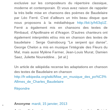
exclusive sur les compositeurs du répertoire classique,
moderne et contemporain. Et vous avez raison de rappeler
la très belle mise en chansons des poèmes de Baudelaire
par Léo Ferré. C'est d'ailleurs un très beau disque que
nous proposons à la médiathèque
http://bit.ly/h63qUZ
.
Ferré a également mis en chansons des textes de
Rimbaud, d'Apollinaire et d'Aragon. D'autres chanteurs ont
également interprétés et/ou mis en chanson des textes de
baudelaire : Serge Gainsbourg "Le serpent qui danse",
George Chelon a mis en musique l'intégrale des Fleurs du
Mal, mais aussi Mylène Farmer, Jean-Louis Murat, Damien
Saez, Juliette Noureddine... [et al.]
Un article de wikipédia recense les adaptations en chanson
des textes de Baudelaire en chanson
http://fr.wikipedia.org/wiki/Mise_en_musique_des_po%C3%
A8mes_de_Charles_Baudelaire
Répondre
Anonyme
mardi, 15 janvier, 2013