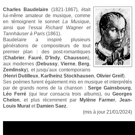
Charles Baudelaire
(1821-1867), était
lui-même amateur de musique, comme
en témoignent le sonnet
La Musique
,
ainsi que l'essai
Richard Wagner et
Tannhäuser à Paris
(1861).
Baudelaire a inspiré plusieurs
générations de compositeurs de tout
premier plan : des post-romantiques
(
Chabrier
,
Fauré
,
D'Indy
,
Chausson
),
aux modernes (
Debussy
,
Vierne
,
Berg
,
Zemlinsky
), et jusqu'aux contemporains
(
Henri Dutilleux
,
Karlheinz Stockhausen
,
Olivier Greif
).
Ses poèmes furent également mis en musique et interprétés
par de grands noms de la chanson :
Serge Gainsbourg
,
Léo Ferré
(qui leur consacra trois albums), ou
Georges
Chelon
, et plus récemment par
Mylène Farmer
,
Jean-
Louis Murat
et
Damien Saez
.
(mis à jour 21/01/2024)