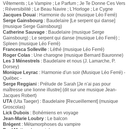
Vêtements ; Le Vampire ; Le Parfum ; Je Te Donne Ces Vers
; Réversibilité ; Le Beau Navire ; L'Horloge ; Le Cygne
Jacques Douai
: Harmonie du soir (musique Léo Ferré)
Serge Gainsbourg
: Baudelaire [Le serpent qui danse]
(musique Serge Gainsbourg)
Catherine Sauvage
: Baudelaire (musique Serge
Gainsbourg) ; Le serpent qui danse (musique Léo Ferré) ;
Spleen (musique Léo Ferré)
Francesca Solleville
: Léthé (musique Léo Ferré)
Roger Colas
: Une charogne (musique Bernard Bauronne)
Les 3 Ménestrels
: Baudelaire et nous (J. Lamarche, P.
Dorsey)
Monique Leyrac
: Harmonie d'un soir (Musique Léo Ferré) -
Québec -
Serge Reggiani
: Prélude de Sarah [Je n'ai pas pour
maîtresse une lionne illustre] (dit sur une musique Jean-
Jacques Robert)
UTA
(Uta Taeger) : Baudelaire [Recueillement] (musique
Groscolas)
Lick Dubois
: Bohémiens en voyage
Jean-Marie Loubry
: Le balcon
Brégent
: Métamorphoses du vampire