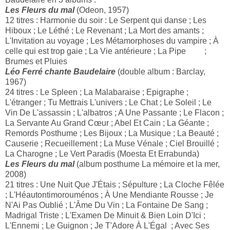
Les Fleurs du mal
(Odeon, 1957)
12 titres : Harmonie du soir : Le Serpent qui danse ; Les
Hiboux ; Le Léthé ; Le Revenant ; La Mort des amants ;
L'Invitation au voyage ; Les Métamorphoses du vampire ; À
celle qui est trop gaie ; La Vie antérieure ; La Pipe
;
Brumes et Pluies
Léo Ferré chante Baudelaire
(double album : Barclay,
1967)
24 titres : Le Spleen ; La Malabaraise ; Epigraphe ;
L'étranger
; Tu Mettrais L'univers ; Le Chat ; Le Soleil ; Le
Vin De L'assassin ; L'albatros ; A Une Passante ; Le Flacon ;
La Servante Au Grand Cœur
; Abel Et Cain ; La Géante ;
Remords Posthume ; Les Bijoux ; La Musique ; La Beauté ;
Causerie ; Recueillement ; La Muse Vénale ; Ciel Brouillé ;
La Charogne ; Le Vert Paradis (Moesta Et Errabunda)
Les Fleurs du mal
(album posthume La mémoire et la mer,
2008)
21 titres : Une Nuit Que J'Étais ; Sépulture ; La Cloche Fêlée
; L'Héautontimorouménos ; À Une Mendiante Rousse ; Je
N'Ai Pas Oublié ; L'Âme Du Vin ; La Fontaine De Sang ;
Madrigal Triste ; L'Examen De Minuit & Bien Loin D'Ici ;
L'Ennemi ; Le Guignon ; Je T'Adore À L'Égal ; Avec Ses