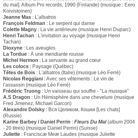
du mal]. Album Pro records, 1990 (Finlande) (musique : Eero
Koivistoinen)
Jeanne Mas
: L'albatros
François Feldman
: Le serpent qui danse
Colette Magny
: La vie antérieure (musique Henri Duparc)
Henri Tachan
: L'invitation au voyage (musique Henri
Tachan)
Dioxyne
: Les aveugles
La Tordue
: À une mendiante rousse
Michel Hermon
: La servante au grand cœur
Les colocs
: Paysage (Québec)
Têtes de Bois
: L'albatros (Italie) (musique Léo Ferré)
Nicolas Reggiani
: Avec ses vêtements : Le vin de
l'assassin (musique Léo Ferré)
Frédéric Truong
: Un vaisseau qui souffre - "La musique"
A.S Dragon
: Un Hémisphère dans une chevelure (musique
Fred Jimenez, Michael Garcon)
Alexandre Dolsky
: Вся Целиком, Кошки [Les chats]
(Russie)
Karine Barbey / Daniel Perrin
:
Fleurs Du Mal
(album 2004
- 20 titres) (musique Daniel Perrin) (Suisse)
Juliette
: Franciscæ Meæ Laudes (musique Juliette