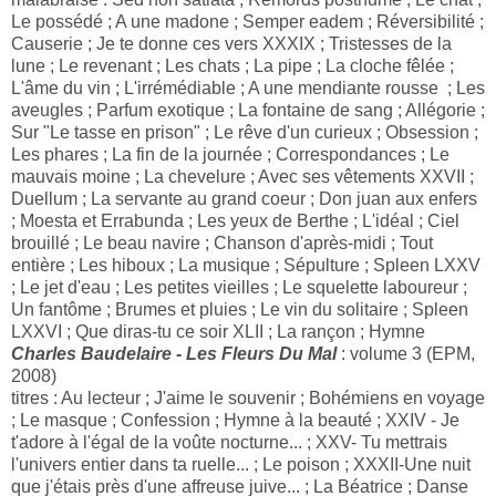
Le possédé ; A une madone ; Semper eadem ; Réversibilité ;
Causerie ; Je te donne ces vers XXXIX ; Tristesses de la
lune ; Le revenant ; Les chats ; La pipe ; La cloche fêlée ;
L'âme du vin ; L'irrémédiable ; A une mendiante rousse ; Les
aveugles ; Parfum exotique ; La fontaine de sang ; Allégorie ;
Sur "Le tasse en prison" ; Le rêve d'un curieux ; Obsession ;
Les phares ; La fin de la journée ; Correspondances ; Le
mauvais moine ; La chevelure ; Avec ses vêtements XXVII ;
Duellum ; La servante au grand coeur ; Don juan aux enfers
; Moesta et Errabunda ; Les yeux de Berthe ; L'idéal ; Ciel
brouillé ; Le beau navire ; Chanson d'après-midi ; Tout
entière ; Les hiboux ; La musique ; Sépulture ; Spleen LXXV
; Le jet d'eau ; Les petites vieilles ; Le squelette laboureur ;
Un fantôme ; Brumes et pluies ; Le vin du solitaire ; Spleen
LXXVI ; Que diras-tu ce soir XLII ; La rançon ; Hymne
Charles Baudelaire - Les Fleurs Du Mal
: volume 3 (EPM,
2008)
titres : Au lecteur ; J'aime le souvenir ; Bohémiens en voyage
; Le masque ; Confession ; Hymne à la beauté ; XXIV - Je
t'adore à l'égal de la voûte nocturne... ; XXV- Tu mettrais
l'univers entier dans ta ruelle... ; Le poison ; XXXII-Une nuit
que j'étais près d'une affreuse juive... ; La Béatrice ; Danse