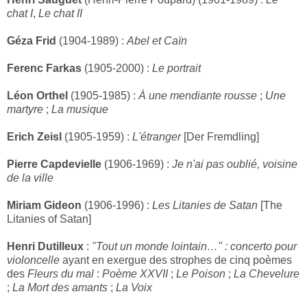
chat I
,
Le chat II
Géza Frid
(1904-1989) :
Abel et Caïn
Ferenc Farkas
(1905-2000) :
Le portrait
Léon Orthel
(1905-1985) :
À une mendiante rousse
;
Une
martyre
;
La musique
Erich Zeisl
(1905-1959) :
L'étranger
[Der Fremdling]
Pierre Capdevielle
(1906-1969) :
Je n'ai pas oublié, voisine
de la ville
Miriam Gideon
(1906-1996) :
Les Litanies de Satan
[The
Litanies of Satan]
Henri Dutilleux
:
"Tout un monde lointain…" : concerto pour
violoncelle
ayant en exergue des strophes de cinq poèmes
des
Fleurs du mal
:
Poème XXVII
;
Le Poison
;
La Chevelure
;
La Mort des amants
;
La Voix