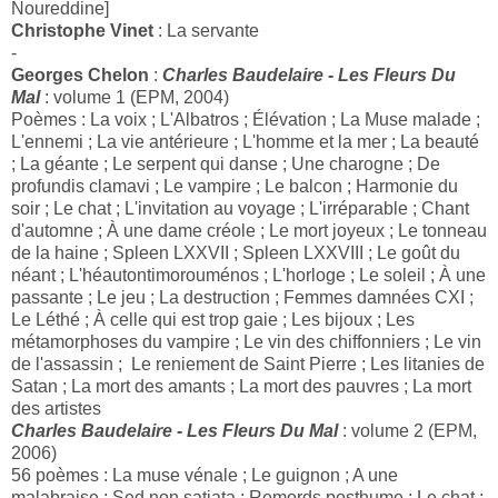
Noureddine]
Christophe Vinet
: La servante
-
Georges Chelon
:
Charles Baudelaire - Les Fleurs Du
Mal
: volume 1 (EPM, 2004)
Poèmes : La voix ; L'Albatros ; Élévation ; La Muse malade ;
L'ennemi ; La vie antérieure ; L'homme et la mer ; La beauté
; La géante ; Le serpent qui danse ; Une charogne ; De
profundis clamavi ; Le vampire ; Le balcon ; Harmonie du
soir ; Le chat ; L'invitation au voyage ; L'irréparable ; Chant
d'automne ; À une dame créole ; Le mort joyeux ; Le tonneau
de la haine ; Spleen LXXVII ; Spleen LXXVIII ; Le goût du
néant ; L'héautontimorouménos ; L'horloge ; Le soleil ; À une
passante ; Le jeu ; La destruction ; Femmes damnées CXI ;
Le Léthé ; À celle qui est trop gaie ; Les bijoux ; Les
métamorphoses du vampire ; Le vin des chiffonniers ; Le vin
de l'assassin ; Le reniement de Saint Pierre ; Les litanies de
Satan ; La mort des amants ; La mort des pauvres ; La mort
des artistes
Charles Baudelaire - Les Fleurs Du Mal
: volume 2 (EPM,
2006)
56 poèmes : La muse vénale ; Le guignon ; A une
malabraise : Sed non satiata ; Remords posthume ; Le chat ;