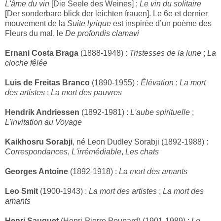
L'âme du vin
[Die Seele des Weines] ;
Le vin du solitaire
[Der sonderbare blick der leichten frauen]. Le 6e et dernier
mouvement de la
Suite lyrique
est inspirée d’un poème des
Fleurs du mal, le
De profondis clamavi
Ernani Costa Braga
(1888-1948) :
Tristesses de la lune
;
La
cloche fêlée
Luis de Freitas Branco
(1890-1955) :
Élévation
;
La mort
des artistes
;
La mort des pauvres
Hendrik Andriessen
(1892-1981) :
L'aube spirituelle
;
L'invitation au Voyage
Kaikhosru Sorabji
, né Leon Dudley Sorabji (1892-1988) :
Correspondances
,
L'irrémédiable
,
Les chats
Georges Antoine
(1892-1918) :
La mort des amants
Leo Smit
(1900-1943) :
La mort des artistes
;
La mort des
amants
Henri Sauguet
(Henri-Pierre Poupard) (1901-1989) :
Le