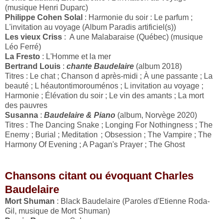
(musique Henri Duparc)
Philippe Cohen Solal
: Harmonie du soir : Le parfum ;
L'invitation au voyage (Album Paradis artificiel(s))
Les vieux Criss
: A une Malabaraise (Québec) (musique
Léo Ferré)
La Fresto
: L'Homme et la mer
Bertrand Louis
:
chante Baudelaire
(album 2018)
Titres : Le chat ; Chanson d après-midi ; À une passante ; La
beauté ; L héautontimorouménos ; L invitation au voyage ;
Harmonie ; Élévation du soir ; Le vin des amants ; La mort
des pauvres
Susanna
:
Baudelaire & Piano
(album, Norvège 2020)
Titres :
The Dancing Snake ;
Longing For Nothingness ; The
Enemy ; Burial ; Meditation
; Obsession ; The Vampire ; The
Harmony Of Evening ; A Pagan's Prayer ; The Ghost
Chansons citant ou évoquant Charles
Baudelaire
Mort Shuman
: Black Baudelaire (Paroles d'Etienne Roda-
Gil, musique de Mort Shuman)