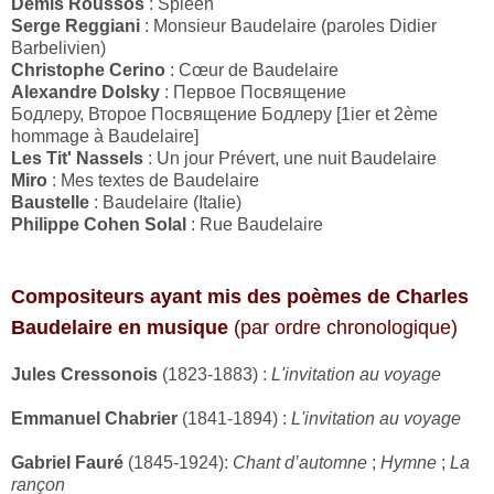
Demis Roussos
: Spleen
Serge Reggiani
: Monsieur Baudelaire (paroles Didier
Barbelivien)
Christophe Cerino
: Cœur de Baudelaire
Alexandre Dolsky
: Первое Посвящение
Бодлеру, Второе Посвящение Бодлеру [1ier et 2ème
hommage à Baudelaire]
Les Tit' Nassels
: Un jour Prévert, une nuit Baudelaire
Miro
: Mes textes de Baudelaire
Baustelle
: Baudelaire (Italie)
Philippe Cohen Solal
: Rue Baudelaire
Compositeurs ayant mis des poèmes de Charles
Baudelaire
en musique
(par ordre chronologique)
Jules Cressonois
(1823-1883) :
L'invitation au voyage
Emmanuel Chabrier
(1841-1894) :
L'invitation au voyage
Gabriel Fauré
(1845-1924):
Chant d’automne
;
Hymne
;
La
rançon