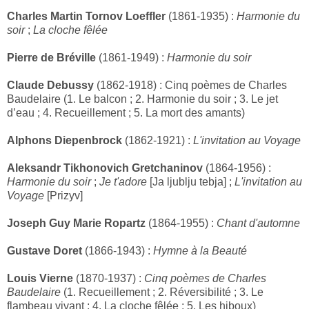
Charles Martin Tornov Loeffler
(1861-1935) :
Harmonie du
soir
;
La cloche fêlée
Pierre de Bréville
(1861-1949) :
Harmonie du soir
Claude Debussy
(1862-1918) : Cinq poèmes de Charles
Baudelaire (1. Le balcon ; 2. Harmonie du soir ; 3. Le jet
d’eau ; 4. Recueillement ; 5. La mort des amants)
Alphons Diepenbrock
(1862-1921) :
L'invitation au Voyage
Aleksandr Tikhonovich Gretchaninov
(1864-1956) :
Harmonie du soir
;
Je t'adore
[Ja ljublju tebja] ;
L'invitation au
Voyage
[Prizyv]
Joseph Guy Marie Ropartz
(1864-1955) :
Chant d'automne
Gustave Doret
(1866-1943) :
Hymne à la Beauté
Louis Vierne
(1870-1937) :
Cinq poèmes de Charles
Baudelaire
(1. Recueillement ; 2. Réversibilité ; 3. Le
flambeau vivant ; 4. La cloche fêlée ; 5. Les hiboux)