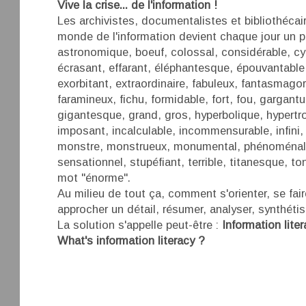
Vive la crise... de l'information !
Les archivistes, documentalistes et bibliothécair
monde de l'information devient chaque jour un p
astronomique, boeuf, colossal, considérable, c
écrasant, effarant, éléphantesque, épouvantable,
exorbitant, extraordinaire, fabuleux, fantasmagor
faramineux, fichu, formidable, fort, fou, gargant
gigantesque, grand, gros, hyperbolique, hypert
imposant, incalculable, incommensurable, infini
monstre, monstrueux, monumental, phénoménal, p
sensationnel, stupéfiant, terrible, titanesque, ton
mot "énorme".
Au milieu de tout ça, comment s'orienter, se fair
approcher un détail, résumer, analyser, synthétise
La solution s'appelle peut-être :
Information liter
What's information literacy ?