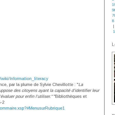
1
9
7
8
|
1
L
g/wiki/Information_literacy
e, par la plume de Sylvie Chevillotte : "
La
ppose des citoyens ayant la capacité d’identifier leur
évaluer pour enfin l’utiliser."
"Bibliothèques et
5-2
02/sommaire.xsp?#MenusurRubrique1