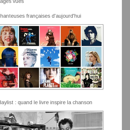
ages vues
hanteuses françaises d'aujourd'hui
laylist : quand le livre inspire la chanson