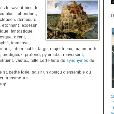
es le savent bien, le
eu plus... abondant,
U
yclopéen, démesuré,
 étonnant, excessif,
ique, fantastique,
uesque, géant,
rophié, immense,
, inouï, interminable, large, majestueux, mammouth,
rodigieux, profond, pyramidal, renversant,
itruant, vaste... telle cette liste de
synonymes
du
e sa petite idée, saisir un aperçu d'ensemble ou
r, transmettre...
acy
1
1
1
9