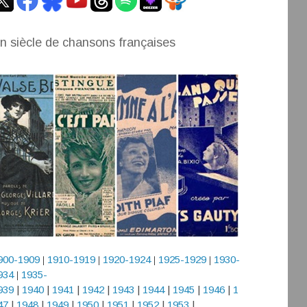
n siècle de chansons françaises
900-1909
1910-1919
1920-1924
1925-1929
1930-
|
|
|
|
934
1935-
|
939
|
1940
|
1941
|
1942
|
1943
|
1944
|
1945
|
1946
|
1
47
|
1948
|
1949
|
1950
|
1951
|
1952
|
1953
|