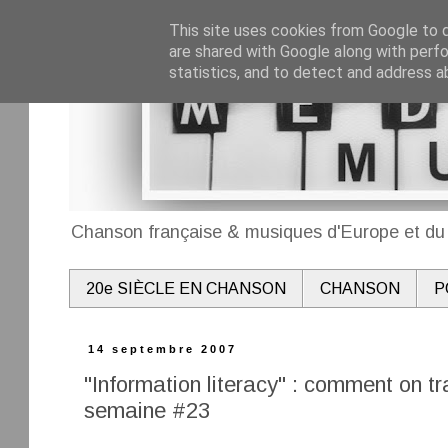
This site uses cookies from Google to de
are shared with Google along with perfo
statistics, and to detect and address a
Chanson française & musiques d'Europe et du 
20e SIÈCLE EN CHANSON
CHANSON
P
14 septembre 2007
"Information literacy" : comment on tr
semaine #23