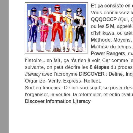
Et ça consiste en 
Vous connaissez 
QQQOCCP
(Qui, 
ou
les
5 M
, appelé
d'Ishikawa, ou arê
M
éthode,
M
oyens
M
aîtrise du temps
Power Rangers
, m
histoire... en fait, ça n'a rien à voir. Car comme 
suivante, on peut décrire les
8 étapes
du proces
literacy
avec l'acronyme
DISCOVER
:
D
efine,
I
nq
O
rganize,
V
erify,
E
xpress,
R
eflect.
Soit en français : Définir son sujet, se poser des
l'organiser, la vérifier, la reformuler, et enfin éval
Discover Information Literacy