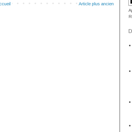
ccueil
Article plus ancien
A
R
D