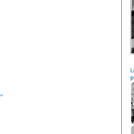
L
p
ne