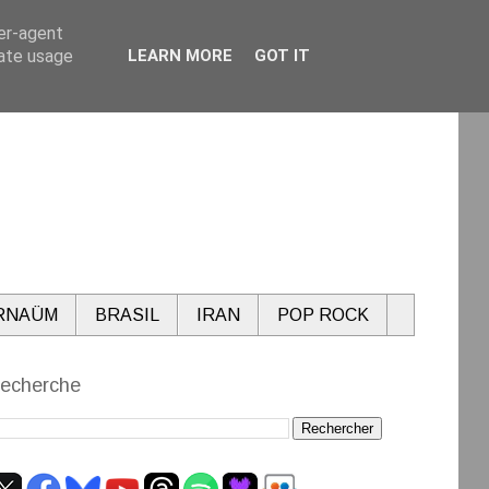
ser-agent
rate usage
LEARN MORE
GOT IT
RNAÜM
BRASIL
IRAN
POP ROCK
echerche