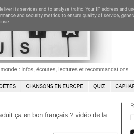
liver its services and to analyze traffic. Your IP address and u
rmance and security metrics to ensure quality of service, gene
buse.
monde : infos, écoutes, lectures et recommandations
OÈTES
CHANSONS EN EUROPE
QUIZ
CAPHA
R
aduit ça en bon français ? vidéo de la