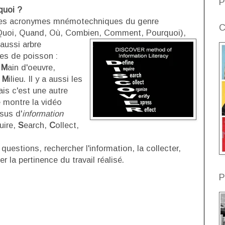
P
quoi ?
les acronymes mnémotechniques du genre
C
Quoi, Quand, Où, Combien, Comment, Pourquoi),
 aussi arbre
tes de poisson :
,
M
ain d'oeuvre,
,
M
ilieu. Il y a aussi les
ais c'est une autre
le montre la vidéo
sus d'
information
uire,
S
earch,
C
ollect,
 questions, rechercher l'information, la collecter,
uer la pertinence du travail réalisé.
P