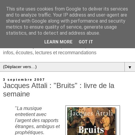
This site uses cookies from Google to deliver its services
and to analyze traffic. Your IP address and user-agent are
shared with Google along with performance and security
metrics to ensure quality of service, generate usage
statistics, and to detect and address abuse.
LEARN MORE
GOT IT
Chanson française & musiques d'Europe et du monde :
infos, écoutes, lectures et recommandations
▼
3 septembre 2007
Jacques Attali : "Bruits" : livre de la
semaine
"
La musique
entretient avec
l'argent des rapports
étranges, ambigus et
prophétiques.