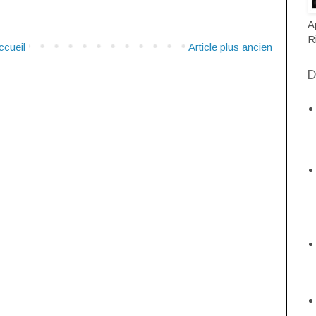
A
R
ccueil
Article plus ancien
D