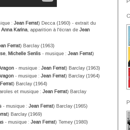
P
C
ique :
Jean Ferrat
) Decca (1960) - extrait du
c
Anna Karina
, apparition à l'écran de
Jean
ean Ferrat
) Barclay (1963)
use
,
Michelle Senlis
- musique :
Jean Ferrat
)
Aragon
- musique :
Jean Ferrat
) Barclay (1963)
Aragon
- musique :
Jean Ferrat
) Barclay (1964)
Ferrat
) Barclay (1964)
aroles et musique :
Jean Ferrat
) Barclay
P
s
- musique :
Jean Ferrat
) Barclay (1965)
rrat
) Barclay (1969)
as
- musique :
Jean Ferrat
) Temey (1980)