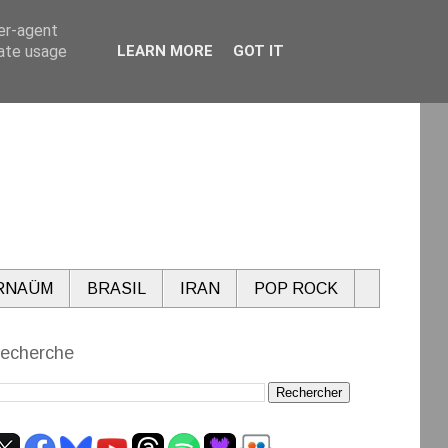
ser-agent
rate usage
LEARN MORE
GOT IT
RNAÜM
BRASIL
IRAN
POP ROCK
echerche