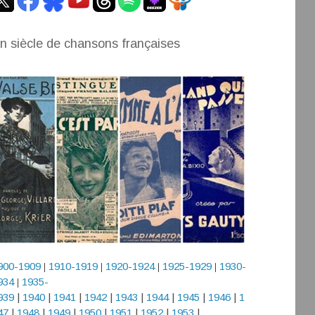
n siècle de chansons françaises
900-1909
1910-1919
1920-1924
1925-1929
1930-
|
|
|
|
934
1935-
|
939
|
1940
|
1941
|
1942
|
1943
|
1944
|
1945
|
1946
|
1
47
|
1948
|
1949
|
1950
|
1951
|
1952
|
1953
|