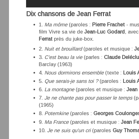
Dix chansons de Jean Ferrat
1.
Ma môme
(paroles :
Pierre Frachet
- mus
film Vivre sa vie de
Jean-Luc Godard
, ave
Ferrat
près du juke-box.
2.
Nuit et brouillard
(paroles et musique :
J
3.
C'est beau la vie
(parles :
Claude Delécl
Barclay (1963)
4.
Nous dormirons ensemble
(texte :
Louis 
5.
Que serais-je sans toi ?
(paroles :
Louis 
6.
La montagne
(paroles et musique :
Jean 
7.
Je ne chante pas pour passer le temps
(p
(1965)
8.
Potemkine
(paroles :
Georges Coulonge
9.
Ma France
(paroles et musique :
Jean Fe
10.
Je ne suis qu'un cri
(paroles
Guy Thom