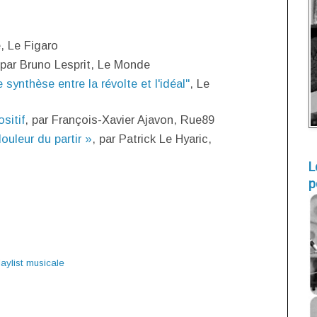
e, Le Figaro
 par Bruno Lesprit, Le Monde
e synthèse entre la révolte et l'idéal"
, Le
sitif
, par François-Xavier Ajavon, Rue89
ouleur du partir »
, par Patrick Le Hyaric,
L
p
laylist musicale