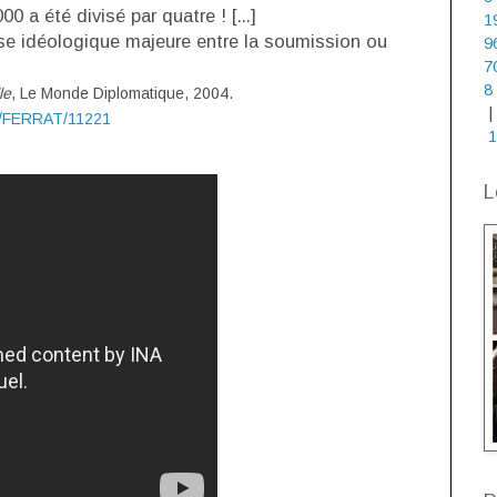
 a été divisé par quatre ! [...]
1
se idéologique majeure entre la soumission ou
9
7
8
le
, Le Monde Diplomatique, 2004.
|
05/FERRAT/11221
1
L