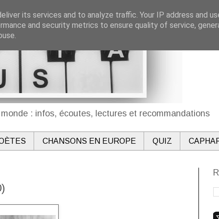
liver its services and to analyze traffic. Your IP address and u
rmance and security metrics to ensure quality of service, gene
buse.
monde : infos, écoutes, lectures et recommandations
OÈTES
CHANSONS EN EUROPE
QUIZ
CAPHA
R
)