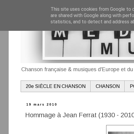
This site uses cookies from Google to de
are shared with Google along with perfo
statistics, and to detect and address a
Chanson française & musiques d'Europe et du 
20e SIÈCLE EN CHANSON
CHANSON
P
19 mars 2010
Hommage à Jean Ferrat (1930 - 2010