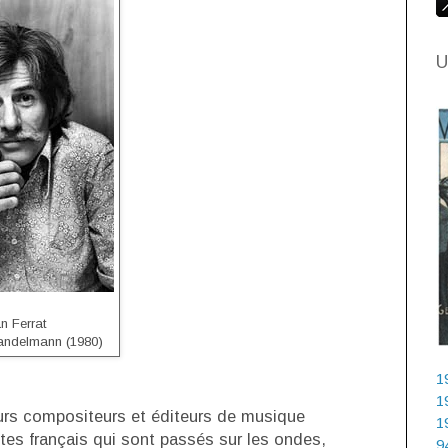
U
n Ferrat
Mandelmann (1980)
1
1
eurs compositeurs et éditeurs de musique
1
ètes français qui sont passés sur les ondes,
9