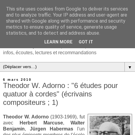
This site uses cookies from Google to deliver its services
and to analyze traffic. Your IP address and user-agent are
shared with Google along with performance and security
metrics to ensure quality of service, generate usage
statistics, and to detect and address abuse.
LEARN MORE
GOT IT
Chanson française & musiques d'Europe et du monde :
infos, écoutes, lectures et recommandations
▼
6 mars 2010
Theodor W. Adorno : "6 études pour
quatuor à cordes" (écrivains
compositeurs ; 1)
Theodor W. Adorno
(1903-1969), fut
avec
Herbert Marcuse
,
Walter
Benjamin
,
Jürgen Habermas
l'un
des plus éminents membres de l'école