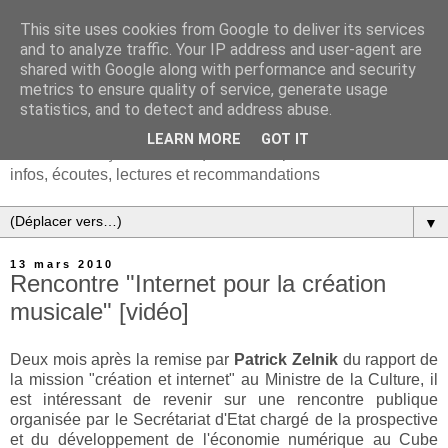
This site uses cookies from Google to deliver its services
and to analyze traffic. Your IP address and user-agent are
shared with Google along with performance and security
metrics to ensure quality of service, generate usage
statistics, and to detect and address abuse.
LEARN MORE
GOT IT
Chanson française & musiques d'Europe et du monde :
infos, écoutes, lectures et recommandations
▼
13 mars 2010
Rencontre "Internet pour la création
musicale" [vidéo]
Deux mois après la remise par
Patrick Zelnik
du rapport de
la mission "création et internet" au Ministre de la Culture, il
est intéressant de revenir sur une rencontre publique
organisée par le Secrétariat d'Etat chargé de la prospective
et du développement de l'économie numérique au Cube