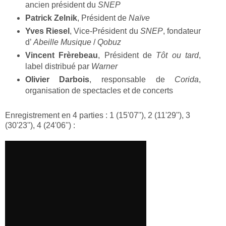
ancien président du
SNEP
Patrick Zelnik
, Président de
Naïve
Yves Riesel
, Vice-Président du
SNEP
, fondateur
d’
Abeille Musique
/
Qobuz
Vincent Frèrebeau
, Président de
Tôt ou tard
,
label distribué par
Warner
Olivier Darbois
, responsable de
Corida
,
organisation de spectacles et de concerts
Enregistrement en 4 parties : 1 (15'07''), 2 (11'29''), 3
(30'23''), 4 (24'06'') :