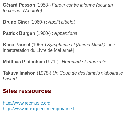
Gérard Pesson
(1958-)
Fureur contre informe (pour un
tombeau d'Anatole)
Bruno Giner
(1960-) :
Abolit bibelot
Patrick Burgan
(1960-) :
Apparitions
Brice Pauset
(1965-)
Symphonie III (Anima Mundi)
[une
interprétation du Livre de Mallarmé]
Matthias Pintscher
(1971-) :
Hérodiade-Fragmente
Takuya Imahor
i (1978-)
Un Coup de dés jamais n'abolira le
hasard
Sites ressources :
http://www.recmusic.org
http://www.musiquecontemporaine.fr