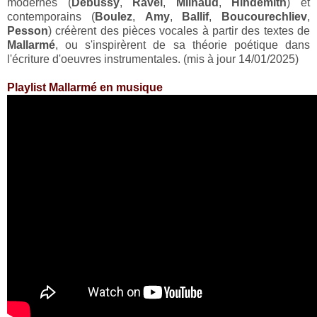
modernes (
Debussy
,
Ravel
,
Milhaud
,
Hindemith
) et
contemporains (
Boulez
,
Amy
,
Ballif
,
Boucourechliev
,
Pesson
) créèrent des pièces vocales à partir des textes de
Mallarmé
, ou s'inspirèrent de sa théorie poétique dans
l'écriture d'oeuvres instrumentales. (mis à jour 14/01/2025)
Playlist Mallarmé en musique