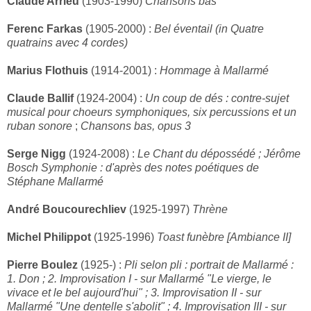
Claude Arrieu
(1903-1990)
Chansons bas
Ferenc Farkas
(1905-2000) :
Bel éventail (in Quatre
quatrains avec 4 cordes)
Marius Flothuis
(1914-2001) :
Hommage à Mallarmé
Claude Ballif
(1924-2004) :
Un coup de dés : contre-sujet
musical pour choeurs symphoniques, six percussions et un
ruban sonore
;
Chansons bas, opus 3
Serge Nigg
(1924-2008) :
Le Chant du dépossédé ; Jérôme
Bosch Symphonie : d'après des notes poétiques de
Stéphane Mallarmé
André Boucourechliev
(1925-1997)
Thrène
Michel Philippot
(1925-1996)
Toast funèbre [Ambiance II]
Pierre Boulez
(1925-) :
Pli selon pli : portrait de Mallarmé :
1. Don ; 2. Improvisation I - sur Mallarmé "Le vierge, le
vivace et le bel aujourd'hui" ; 3. Improvisation II - sur
Mallarmé "Une dentelle s'abolit" ; 4. Improvisation III - sur