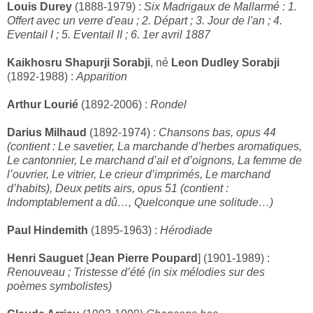
Louis Durey
(1888-1979) :
Six Madrigaux de Mallarmé : 1.
Offert avec un verre d'eau ; 2. Départ ; 3. Jour de l'an ; 4.
Eventail I ; 5. Eventail II ; 6. 1er avril 1887
Kaikhosru Shapurji Sorabji
, né
Leon Dudley Sorabji
(1892-1988) :
Apparition
Arthur Lourié
(1892-2006) :
Rondel
Darius Milhaud
(1892-1974) :
Chansons bas, opus 44
(contient : Le savetier, La marchande d’herbes aromatiques,
Le cantonnier, Le marchand d’ail et d’oignons, La femme de
l’ouvrier, Le vitrier, Le crieur d’imprimés, Le marchand
d’habits), Deux petits airs, opus 51 (contient :
Indomptablement a dû…, Quelconque une solitude…)
Paul Hindemith
(1895-1963) :
Hérodiade
Henri Sauguet
[
Jean Pierre Poupard
] (1901-1989) :
Renouveau ; Tristesse d’été (in six mélodies sur des
poèmes symbolistes)