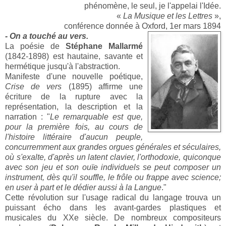
phénomène, le seul, je l'appelai l'Idée.
«
La Musique et les Lettres
»,
conférence donnée à Oxford, 1er mars 1894
- On a touché au vers.
La poésie de
Stéphane Mallarmé
(1842-1898) est hautaine, savante et
hermétique jusqu'à l'abstraction.
Manifeste d'une nouvelle poétique,
Crise de vers
(1895) affirme une
écriture de la rupture avec la
représentation, la description et la
narration : "
Le remarquable est que,
pour la première fois, au cours de
l'histoire littéraire d'aucun peuple,
concurremment aux grandes orgues générales et séculaires,
où s'exalte, d'après un latent clavier, l'orthodoxie, quiconque
avec son jeu et son ouïe individuels se peut composer un
instrument, dès qu'il souffle, le frôle ou frappe avec science;
en user à part et le dédier aussi à la Langue
."
Cette révolution sur l'usage radical du langage trouva un
puissant écho dans les avant-gardes plastiques et
musicales du XXe siècle. De nombreux compositeurs