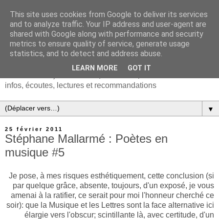
This site uses cookies from Google to deliver its services
and to analyze traffic. Your IP address and user-agent are
shared with Google along with performance and security
metrics to ensure quality of service, generate usage
statistics, and to detect and address abuse.
LEARN MORE
GOT IT
Chanson française & musiques d'Europe et du monde :
infos, écoutes, lectures et recommandations
▼
25 février 2011
Stéphane Mallarmé : Poètes en
musique #5
Je pose, à mes risques esthétiquement, cette conclusion (si
par quelque grâce, absente, toujours, d'un exposé, je vous
amenai à la ratifier, ce serait pour moi l'honneur cherché ce
soir): que la Musique et les Lettres sont la face alternative ici
élargie vers l'obscur; scintillante là, avec certitude, d'un