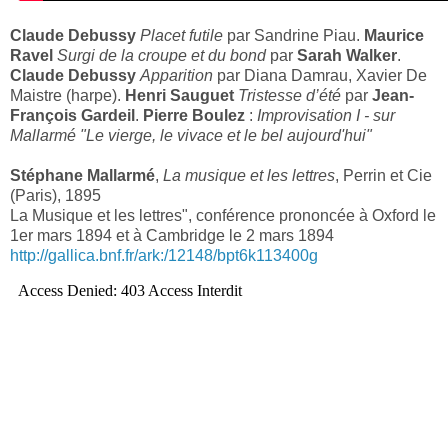
Claude Debussy
Placet futile
par Sandrine Piau.
Maurice
Ravel
Surgi de la croupe et du bond
par
Sarah Walker
.
Claude Debussy
Apparition
par Diana Damrau, Xavier De
Maistre (harpe).
Henri Sauguet
Tristesse d’été
par
Jean-
François Gardeil
.
Pierre Boulez
:
Improvisation I - sur
Mallarmé "Le vierge, le vivace et le bel aujourd'hui"
Stéphane Mallarmé
,
La musique et les lettres
, Perrin et Cie
(Paris), 1895
La Musique et les lettres", conférence prononcée à Oxford le
1er mars 1894 et à Cambridge le 2 mars 1894
http://gallica.bnf.fr/ark:/12148/bpt6k113400g