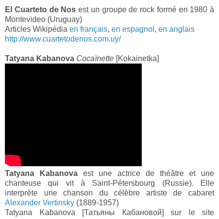
El Cuarteto de Nos
est un groupe de rock formé en 1980 à
Montevideo (Uruguay)
Articles Wikipédia
en français
,
en espagnol
,
en anglais
http://www.cuartetodenos.com.uy/
Tatyana Kabanova
Cocaïnette
[Kokainetka]
Tatyana Kabanova
est une actrice de théâtre et une
chanteuse qui vit à Saint-Pétersbourg (Russie). Elle
interprète une chanson du célèbre artiste de cabaret
Alexander Vertinsky
(1889-1957)
Tatyana Kabanova [Татьяны Кабановой] sur le site