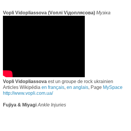
Vopli Vidopliassova (Vоплі Vідоплясова)
Музіка
Vopli Vidopliassova
est un groupe de rock ukrainien
Articles Wikipédia
en français
,
en anglais
, Page
MySpace
http://www.vopli.com.ua/
Fujiya & Miyagi
Ankle Injuries