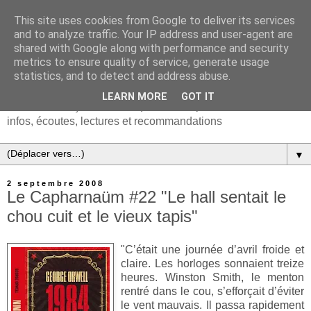
This site uses cookies from Google to deliver its services
and to analyze traffic. Your IP address and user-agent are
shared with Google along with performance and security
metrics to ensure quality of service, generate usage
statistics, and to detect and address abuse.
LEARN MORE
GOT IT
Chanson française & musiques d'Europe et du monde :
infos, écoutes, lectures et recommandations
▼
2 septembre 2008
Le Capharnaüm #22 "Le hall sentait le
chou cuit et le vieux tapis"
"C’était une journée d’avril froide et
claire. Les horloges sonnaient treize
heures. Winston Smith, le menton
rentré dans le cou, s’efforçait d’éviter
le vent mauvais. Il passa rapidement