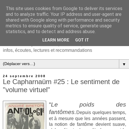
This site uses cookies from Google to deliver its services
and to analyze traffic. Your IP address and user-agent are
shared with Google along with performance and security
metrics to ensure quality of service, generate usage
statistics, and to detect and address abuse.
LEARN MORE
GOT IT
Chanson française & musiques d'Europe et du monde :
infos, écoutes, lectures et recommandations
▼
24 septembre 2008
Le Capharnaüm #25 : Le sentiment de
"volume virtuel"
"
Le poids des
fantômes.
Depuis quelques temps,
et à mesure que les années passent,
la notion de fantôme devient suave,