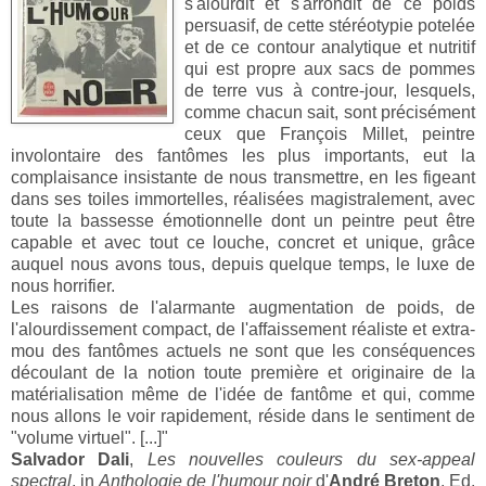
s'alourdit et s'arrondit de ce poids
persuasif, de cette stéréotypie potelée
et de ce contour analytique et nutritif
qui est propre aux sacs de pommes
de terre vus à contre-jour, lesquels,
comme chacun sait, sont précisément
ceux que François Millet, peintre
involontaire des fantômes les plus importants, eut la
complaisance insistante de nous transmettre, en les figeant
dans ses toiles immortelles, réalisées magistralement, avec
toute la bassesse émotionnelle dont un peintre peut être
capable et avec tout ce louche, concret et unique, grâce
auquel nous avons tous, depuis quelque temps, le luxe de
nous horrifier.
Les raisons de l'alarmante augmentation de poids, de
l'alourdissement compact, de l'affaissement réaliste et extra-
mou des fantômes actuels ne sont que les conséquences
découlant de la notion toute première et originaire de la
matérialisation même de l'idée de fantôme et qui, comme
nous allons le voir rapidement, réside dans le sentiment de
"volume virtuel". [...]"
Salvador Dali
,
Les nouvelles couleurs du sex-appeal
spectral
, in
Anthologie de l'humour noir
d'
André Breton
, Ed.