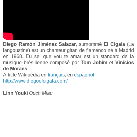
Diego Ramón Jiménez Salazar
, surnommé
El Cigala
(La
langoustine) est un chanteur gitan de flamenco né à Madrid
en 1968. Eu sei que vou te amar est un standard de la
musique brésilienne composé par
Tom Jobim
et
Vinícios
de Moraes
Article Wikipédia en
français
, en
espagnol
http://www.diegoelcigala.com/
Linn Youki
Ouch Miau